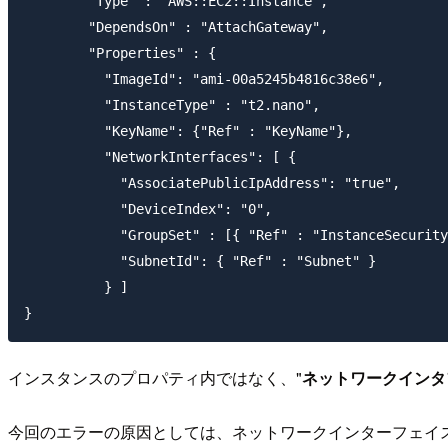
        "Type" : "AWS::EC2::Instance",

        "DependsOn" : "AttachGateway",

        "Properties" : {

          "ImageId": "ami-00a5245b4816c38e6", 

          "InstanceType" : "t2.nano",

          "KeyName": {"Ref" : "KeyName"},

          "NetworkInterfaces": [ {

            "AssociatePublicIpAddress": "true",

            "DeviceIndex": "0",

            "GroupSet" : [{ "Ref" : "InstanceSecurity
            "SubnetId": { "Ref" : "Subnet" }

          } ]

インスタンスのプロパティ内ではなく、"
ネットワークインタ
今回のエラーの原因としては、ネットワークインターフェイ