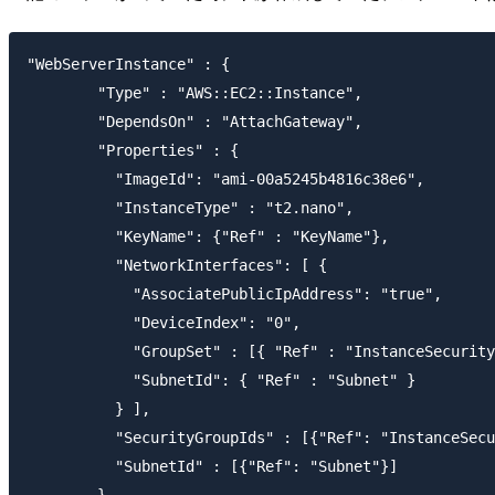
"WebServerInstance" : {

        "Type" : "AWS::EC2::Instance",

        "DependsOn" : "AttachGateway",

        "Properties" : {

          "ImageId": "ami-00a5245b4816c38e6", 

          "InstanceType" : "t2.nano",

          "KeyName": {"Ref" : "KeyName"},

          "NetworkInterfaces": [ {

            "AssociatePublicIpAddress": "true",

            "DeviceIndex": "0",

            "GroupSet" : [{ "Ref" : "InstanceSecurity
            "SubnetId": { "Ref" : "Subnet" }

          } ],

          "SecurityGroupIds" : [{"Ref": "InstanceSecu
          "SubnetId" : [{"Ref": "Subnet"}]
