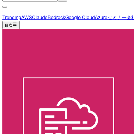
Trending
AWS
Claude
Bedrock
Google Cloud
Azure
セミナー
会
目次