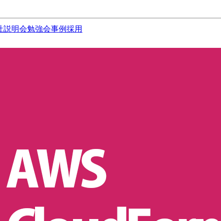
社説明会
勉強会
事例
採用