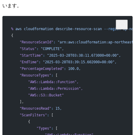
います。
%
 aws
 cloudformation
 describe-resource-scan
 --region
 ap-no
{
    "ResourceScanId"
:
 "arn:aws:cloudformation:ap-northeast
    "Status"
:
 "COMPLETE",
    "StartTime"
:
 "2025-03-28T03:38:11.673000+00:00",
    "EndTime"
:
 "2025-03-28T03:39:15.602000+00:00",
    "PercentageCompleted"
:
 100.0,
    "ResourceTypes"
:
 [
        "AWS::Lambda::Function"
,
        "AWS::Lambda::Permission"
,
        "AWS::S3::Bucket"
    ],
    "ResourcesRead"
:
 15,
    "ScanFilters"
:
 [
        {
            "Types"
:
 [