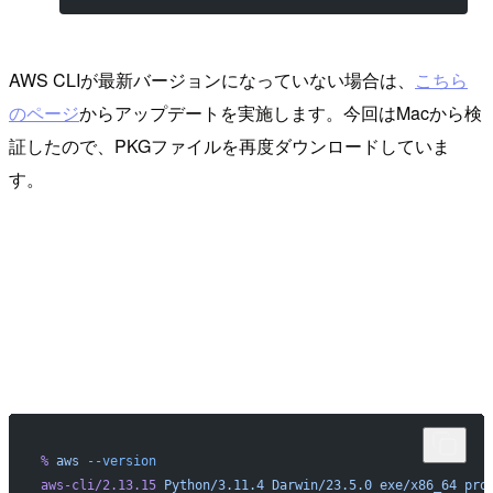
AWS CLIが最新バージョンになっていない場合は、
こちら
のページ
からアップデートを実施します。今回はMacから検
証したので、PKGファイルを再度ダウンロードしていま
す。
%
 aws
 --version
aws-cli/2.13.15
 Python/3.11.4
 Darwin/23.5.0
 exe/x86_64
 pro