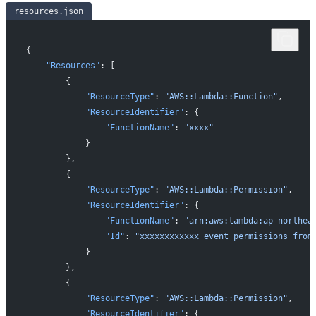
resources.json
{
    "Resources"
: [
        {
            "ResourceType"
: 
"AWS::Lambda::Function"
,
            "ResourceIdentifier"
: {
                "FunctionName"
: 
"xxxx"
            }
        },
        {
            "ResourceType"
: 
"AWS::Lambda::Permission"
,
            "ResourceIdentifier"
: {
                "FunctionName"
: 
"arn:aws:lambda:ap-northea
                "Id"
: 
"xxxxxxxxxxxx_event_permissions_from
            }
        },
        {
            "ResourceType"
: 
"AWS::Lambda::Permission"
,
            "ResourceIdentifier"
: {