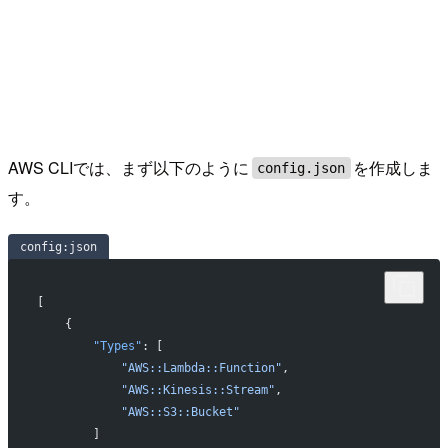
AWS CLIでは、まず以下のように
を作成しま
config.json
す。
config:json
[
    {
        "Types"
: [
            "AWS::Lambda::Function"
,
            "AWS::Kinesis::Stream"
,
            "AWS::S3::Bucket"
        ]