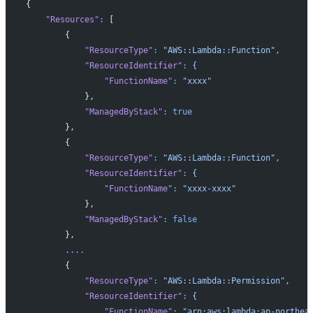
{
    "Resources"
:
 [
        {
            "ResourceType"
:
 "AWS::Lambda::Function",
            "ResourceIdentifier"
:
 {
                "FunctionName"
:
 "xxxx"
            },
            "ManagedByStack"
:
 true
        },
        {
            "ResourceType"
:
 "AWS::Lambda::Function",
            "ResourceIdentifier"
:
 {
                "FunctionName"
:
 "xxxx-xxxx"
            },
            "ManagedByStack"
:
 false
        },
        ....
        {
            "ResourceType"
:
 "AWS::Lambda::Permission",
            "ResourceIdentifier"
:
 {
                "FunctionName"
:
 "arn:aws:lambda:ap-northea