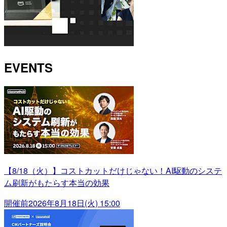
EVENTS
【8/18（火）】コストカットだけじゃない！AI駆動のシステ
ム刷新がもたらす本当の効果
開催前
2026年8月18日(火) 15:00