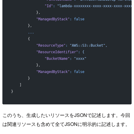
                "Id"
:
 "lambda-xxxxxxxx-xxxx-xxxx-xxxx-xxxx
            },
            "ManagedByStack"
:
 false
        },
        ...
        {
            "ResourceType"
:
 "AWS::S3::Bucket",
            "ResourceIdentifier"
:
 {
                "BucketName"
:
 "xxxx"
            },
            "ManagedByStack"
:
 false
        }
    ]
}
このうち、生成したいリソースをJSONで記述します。今回
は関連リソースも含めて全てJSONに明示的に記述します。