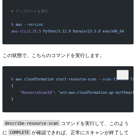
# アップデートを実行
%
 aws
 --version
aws-cli/2.25.5
 Python/3.12.9
 Darwin/23.5.0
 exe/x86_64
この状態で、こちらのコマンドを実行します。
%
 aws
 cloudformation
 start-resource-scan
 --scan-filters
 fi
{
    "ResourceScanId"
:
 "arn:aws:cloudformation:ap-northeast
}
コマンドを実行して、このよう
describe-resource-scan
に
が確認できれば、正常にスキャンが終了して
COMPLETE