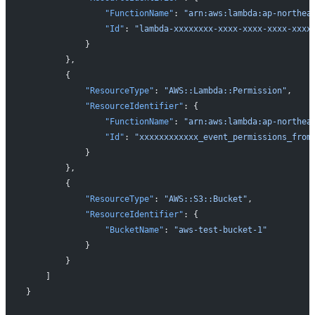
                "FunctionName"
: 
"arn:aws:lambda:ap-northea
                "Id"
: 
"lambda-xxxxxxxx-xxxx-xxxx-xxxx-xxxx
            }
        },
        {
            "ResourceType"
: 
"AWS::Lambda::Permission"
,
            "ResourceIdentifier"
: {
                "FunctionName"
: 
"arn:aws:lambda:ap-northea
                "Id"
: 
"xxxxxxxxxxxx_event_permissions_from
            }
        },
        {
            "ResourceType"
: 
"AWS::S3::Bucket"
,
            "ResourceIdentifier"
: {
                "BucketName"
: 
"aws-test-bucket-1"
            }
        }
    ]
}