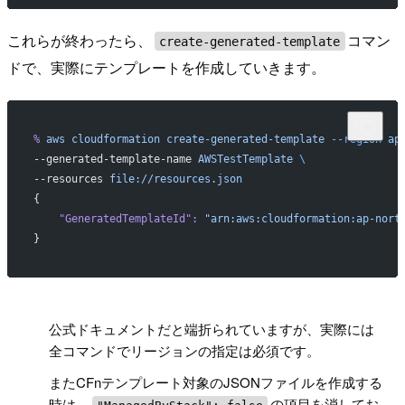
これらが終わったら、
コマン
create-generated-template
ドで、実際にテンプレートを作成していきます。
%
 aws
 cloudformation
 create-generated-template
 --region
 ap
--generated-template-name 
AWSTestTemplate
 \
--resources 
file://resources.json
{
    "GeneratedTemplateId"
:
 "arn:aws:cloudformation:ap-nort
}
!
公式ドキュメントだと端折られていますが、実際には
全コマンドでリージョンの指定は必須です。
またCFnテンプレート対象のJSONファイルを作成する
時は、
の項目を消してお
"ManagedByStack": false