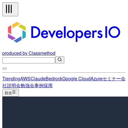
produced by Classmethod
Trending
AWS
Claude
Bedrock
Google Cloud
Azure
セミナー
会
社説明会
勉強会
事例
採用
目次