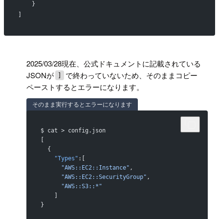
    }
]
!
2025/03/28現在、公式ドキュメントに記載されている
JSONが
で終わっていないため、そのままコピー
]
ペーストするとエラーになります。
そのまま実行するとエラーになります
$ cat > config.json
[
  {
    "Types"
:[
      "AWS::EC2::Instance"
,
      "AWS::EC2::SecurityGroup"
,
      "AWS::S3::*"
    ]
}