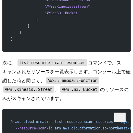
                "AWS::Lambda::Function"
,
                "AWS::Kinesis::Stream"
,
                "AWS::S3::Bucket"
            ]
        }
    ]
}
次に、
コマンドで、ス
list-resource-scan-resources
キャンされたリソースを一覧表示します。コンソール上で確
認した時と同じく、
、
AWS::Lambda::Function
、
のリソースの
AWS::Kinesis::Stream
AWS::S3::Bucket
みがスキャンされています。
%
 aws
 cloudformation
 list-resource-scan-resources
 --region
  --resource-scan-id
 arn:aws:cloudformation:ap-northeast-1