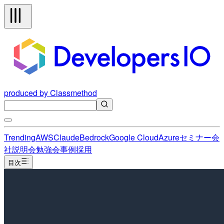
produced by Classmethod
Trending
AWS
Claude
Bedrock
Google Cloud
Azure
セミナー
会
社説明会
勉強会
事例
採用
目次