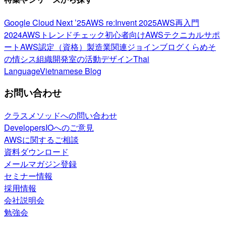
Google Cloud Next ’25
AWS re:Invent 2025
AWS再入門
2024
AWSトレンドチェック
初心者向け
AWSテクニカルサポ
ート
AWS認定（資格）
製造業関連
ジョインブログ
くらめそ
の情シス
組織開発室の活動
デザイン
Thai
Language
Vietnamese Blog
お問い合わせ
クラスメソッドへの問い合わせ
DevelopersIOへのご意見
AWSに関するご相談
資料ダウンロード
メールマガジン登録
セミナー情報
採用情報
会社説明会
勉強会