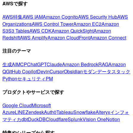
AWSで探す
AWS特集
AWS IAM
Amazon Cognito
AWS Security Hub
AWS
Organizations
AWS Control Tower
Amazon EC2
Amazon
S3
S3 Tables
AWS CDK
Amazon QuickSight
Amazon
Redshift
AWS Amplify
Amazon CloudFront
Amazon Connect
注目のテーマ
生成AI
MCP
ChatGPT
Claude
Amazon Bedrock
RAG
Amazon
Q
GitHub Copilot
Devin
Cursor
Obsidian
モダンデータスタック
Python
セキュリティ
PM
プロダクトやサービスで探す
Google Cloud
Microsoft
Azure
LINE
Zendesk
Auth0
Tableau
Snowflake
Alteryx
インフォ
マティカ
dbt
DuckDB
Cloudflare
Splunk
Vision One
Notion
特集やシリーズから探す