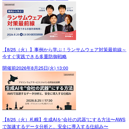
【8/25（火）】事例から学ぶ！ランサムウェア対策最前線～
今すぐ実践できる多重防御戦略
開催前
2026年8月25日(火) 13:00
【8/25（火）札幌】生成AIを“会社の武器”にする方法〜AWS
で加速するデータ分析と、安全に導入する仕組み〜