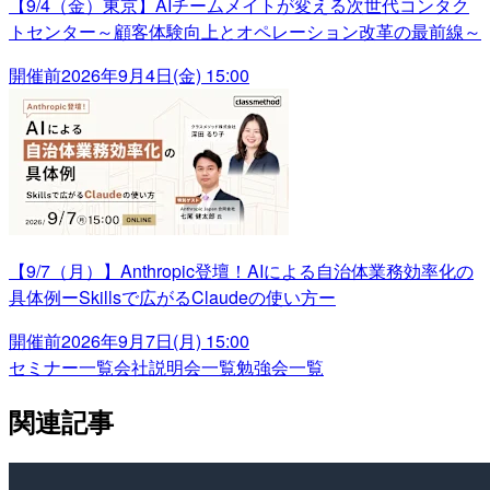
【9/4（金）東京】AIチームメイトが変える次世代コンタク
トセンター～顧客体験向上とオペレーション改革の最前線～
開催前
2026年9月4日(金) 15:00
【9/7（月）】Anthropic登壇！AIによる自治体業務効率化の
具体例ーSkillsで広がるClaudeの使い方ー
開催前
2026年9月7日(月) 15:00
セミナー一覧
会社説明会一覧
勉強会一覧
関連記事