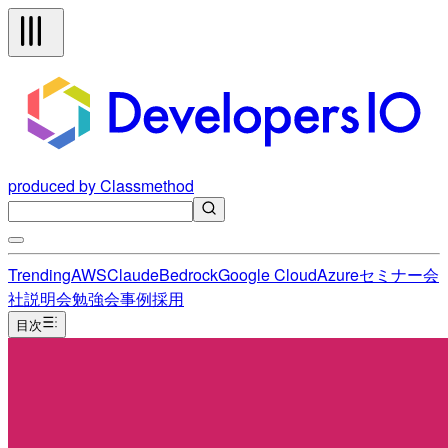
produced by Classmethod
Trending
AWS
Claude
Bedrock
Google Cloud
Azure
セミナー
会
社説明会
勉強会
事例
採用
目次