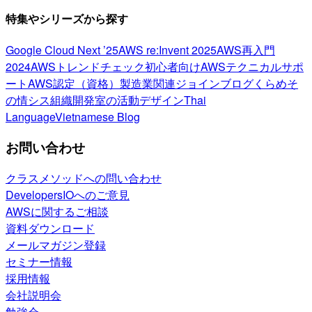
特集やシリーズから探す
Google Cloud Next ’25
AWS re:Invent 2025
AWS再入門
2024
AWSトレンドチェック
初心者向け
AWSテクニカルサポ
ート
AWS認定（資格）
製造業関連
ジョインブログ
くらめそ
の情シス
組織開発室の活動
デザイン
Thai
Language
Vietnamese Blog
お問い合わせ
クラスメソッドへの問い合わせ
DevelopersIOへのご意見
AWSに関するご相談
資料ダウンロード
メールマガジン登録
セミナー情報
採用情報
会社説明会
勉強会