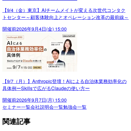
【9/4（金）東京】AIチームメイトが変える次世代コンタク
トセンター～顧客体験向上とオペレーション改革の最前線～
開催前
2026年9月4日(金) 15:00
【9/7（月）】Anthropic登壇！AIによる自治体業務効率化の
具体例ーSkillsで広がるClaudeの使い方ー
開催前
2026年9月7日(月) 15:00
セミナー一覧
会社説明会一覧
勉強会一覧
関連記事