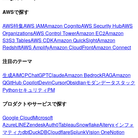
AWSで探す
AWS特集
AWS IAM
Amazon Cognito
AWS Security Hub
AWS
Organizations
AWS Control Tower
Amazon EC2
Amazon
S3
S3 Tables
AWS CDK
Amazon QuickSight
Amazon
Redshift
AWS Amplify
Amazon CloudFront
Amazon Connect
注目のテーマ
生成AI
MCP
ChatGPT
Claude
Amazon Bedrock
RAG
Amazon
Q
GitHub Copilot
Devin
Cursor
Obsidian
モダンデータスタック
Python
セキュリティ
PM
プロダクトやサービスで探す
Google Cloud
Microsoft
Azure
LINE
Zendesk
Auth0
Tableau
Snowflake
Alteryx
インフォ
マティカ
dbt
DuckDB
Cloudflare
Splunk
Vision One
Notion