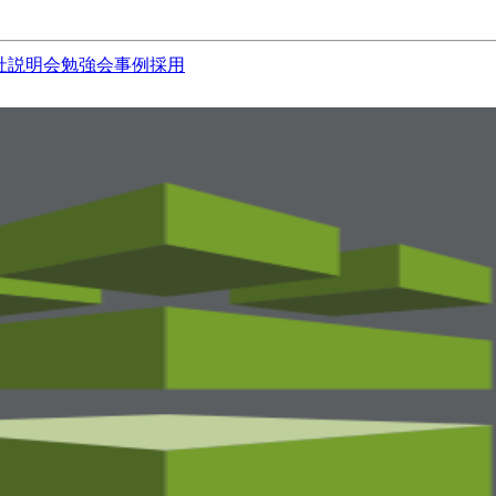
社説明会
勉強会
事例
採用