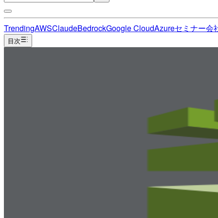
Trending
AWS
Claude
Bedrock
Google Cloud
Azure
セミナー
会
目次