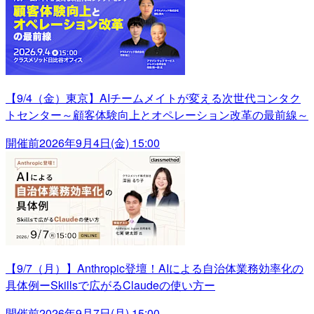
【9/4（金）東京】AIチームメイトが変える次世代コンタク
トセンター～顧客体験向上とオペレーション改革の最前線～
開催前
2026年9月4日(金) 15:00
【9/7（月）】Anthropic登壇！AIによる自治体業務効率化の
具体例ーSkillsで広がるClaudeの使い方ー
開催前
2026年9月7日(月) 15:00