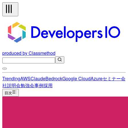
produced by Classmethod
Trending
AWS
Claude
Bedrock
Google Cloud
Azure
セミナー
会
社説明会
勉強会
事例
採用
目次