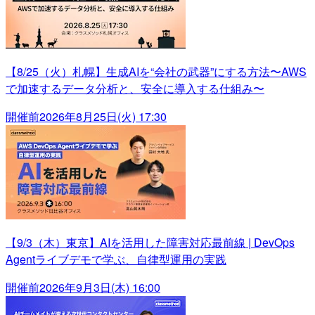
【8/25（火）札幌】生成AIを“会社の武器”にする方法〜AWS
で加速するデータ分析と、安全に導入する仕組み〜
開催前
2026年8月25日(火) 17:30
【9/3（木）東京】AIを活用した障害対応最前線 | DevOps
Agentライブデモで学ぶ、自律型運用の実践
開催前
2026年9月3日(木) 16:00