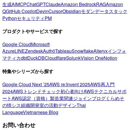
生成AI
MCP
ChatGPT
Claude
Amazon Bedrock
RAG
Amazon
Q
GitHub Copilot
Devin
Cursor
Obsidian
モダンデータスタック
Python
セキュリティ
PM
プロダクトやサービスで探す
Google Cloud
Microsoft
Azure
LINE
Zendesk
Auth0
Tableau
Snowflake
Alteryx
インフォ
マティカ
dbt
DuckDB
Cloudflare
Splunk
Vision One
Notion
特集やシリーズから探す
Google Cloud Next ’25
AWS re:Invent 2025
AWS再入門
2024
AWSトレンドチェック
初心者向け
AWSテクニカルサポ
ート
AWS認定（資格）
製造業関連
ジョインブログ
くらめそ
の情シス
組織開発室の活動
デザイン
Thai
Language
Vietnamese Blog
お問い合わせ