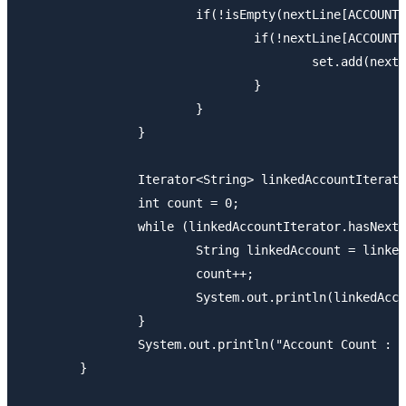
			if(!isEmpty(nextLine[ACCOUNT_COLUMN])){

				if(!nextLine[ACCOUNT_COLUMN].equals("LinkedAccountId")){

					set.add(nextLine[ACCOUNT_COLUMN]);									

				}

			}

		}

		Iterator<String> linkedAccountIterator = set.iterator();

		int count = 0;

		while (linkedAccountIterator.hasNext()) {

			String linkedAccount = linkedAccountIterator.next();

			count++;

			System.out.println(linkedAccount);

		}

		System.out.println("Account Count : "+count);

	}
