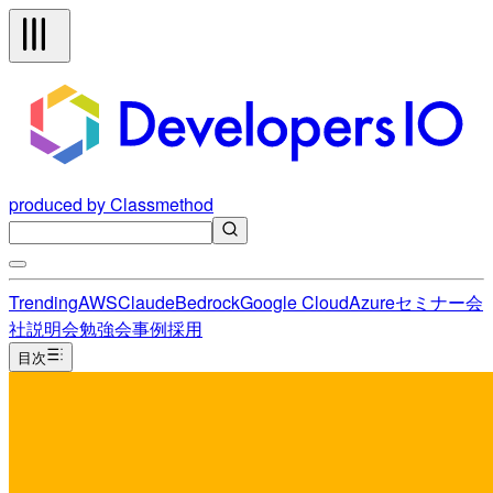
produced by Classmethod
Trending
AWS
Claude
Bedrock
Google Cloud
Azure
セミナー
会
社説明会
勉強会
事例
採用
目次