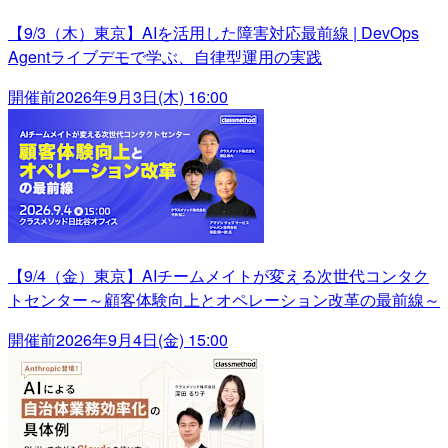
【9/3（木）東京】AIを活用した障害対応最前線 | DevOps
Agentライブデモで学ぶ、自律型運用の実践
開催前
2026年9月3日(木) 16:00
【9/4（金）東京】AIチームメイトが変える次世代コンタク
トセンター～顧客体験向上とオペレーション改革の最前線～
開催前
2026年9月4日(金) 15:00