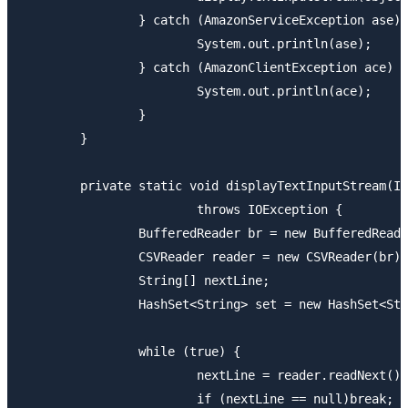
		} catch (AmazonServiceException ase) {

			System.out.println(ase);

		} catch (AmazonClientException ace) {

			System.out.println(ace);

		}

	}

	private static void displayTextInputStream(InputStream input)

			throws IOException {

		BufferedReader br = new BufferedReader(new InputStreamReader(input));

		CSVReader reader = new CSVReader(br);

		String[] nextLine;

		HashSet<String> set = new HashSet<String>();

		while (true) {

			nextLine = reader.readNext();

			if (nextLine == null)break;
