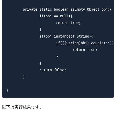
	private static boolean isEmpty(Object obj){

		if(obj == null){

			return true;

		}

		if(obj instanceof String){

			if(((String)obj).equals("")){

				return true;

			}

		}

		return false;

	}

以下は実行結果です。