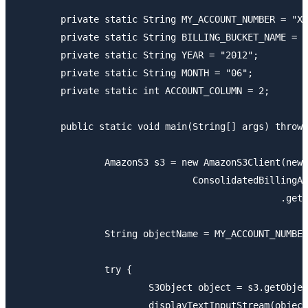
	private static String MY_ACCOUNT_NUMBER = "XXXXXXXXXXXX";

	private static String BILLING_BUCKET_NAME = "cm-billing";

	private static String YEAR = "2012";

	private static String MONTH = "06";

	private static int ACCOUNT_COLUMN = 2;

	public static void main(String[] args) throws IOException {

		AmazonS3 s3 = new AmazonS3Client(new PropertiesCredentials(

				ConsolidatedBillingAccounts.class

						.getResourceAsStream("AwsCredentials.properties")));

		String objectName = MY_ACCOUNT_NUMBER + "-aws-billing-csv-" + YEAR + "-" + MONTH + ".csv";

		try {

			S3Object object = s3.getObject(new GetObjectRequest(BILLING_BUCKET_NAME, objectName));

			displayTextInputStream(object.getObjectContent());
