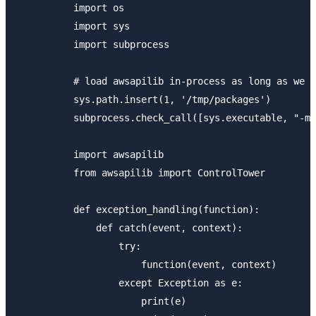
          import os

          import sys

          import subprocess

          # load awsapilib in-process as long as we h
          sys.path.insert(1, '/tmp/packages')

          subprocess.check_call([sys.executable, "-m"
          import awsapilib

          from awsapilib import ControlTower

          def exception_handling(function):

              def catch(event, context):

                  try:

                      function(event, context)

                  except Exception as e:

                      print(e)
