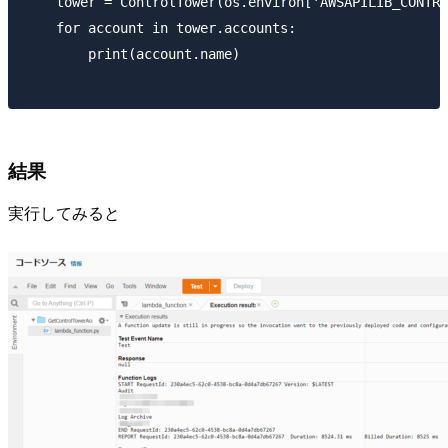
    tower = ControlTower(os.environ['AWSAPILIB_CONTRO
    for account in tower.accounts:

        print(account.name)

結果
実行してみると