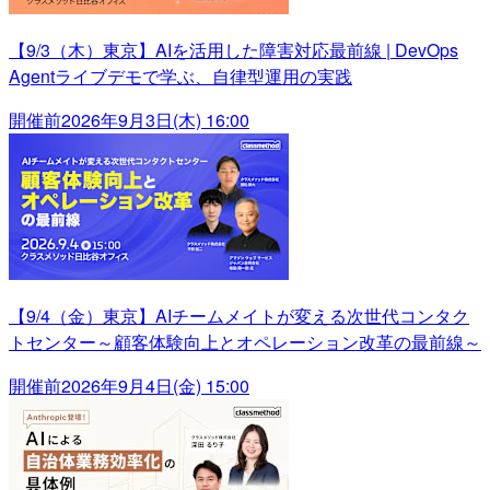
【9/3（木）東京】AIを活用した障害対応最前線 | DevOps
Agentライブデモで学ぶ、自律型運用の実践
開催前
2026年9月3日(木) 16:00
【9/4（金）東京】AIチームメイトが変える次世代コンタク
トセンター～顧客体験向上とオペレーション改革の最前線～
開催前
2026年9月4日(金) 15:00