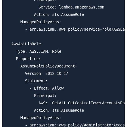
              Service: lambda.amazonaws.com

            Action: sts:AssumeRole

      ManagedPolicyArns:

        - arn:aws:iam::aws:policy/service-role/AWSLam
  AwsApiLibRole:

    Type: AWS::IAM::Role

    Properties:

      AssumeRolePolicyDocument:

        Version: 2012-10-17

        Statement:

          - Effect: Allow

            Principal:

              AWS: !GetAtt GetControlTowerAccountsRol
            Action: sts:AssumeRole

      ManagedPolicyArns:

        - arn:aws:iam::aws:policy/AdministratorAccess
