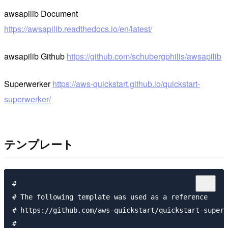
awsapilib Document
https://awsapilib.readthedocs.io/en/latest/
awsapilib Github
https://github.com/schubergphilis/awsapilib
Superwerker
https://aws-quickstart.github.io/quickstart-
superwerker/
テンプレート
#

# The following template was used as a reference

# https://github.com/aws-quickstart/quickstart-superw
# 
