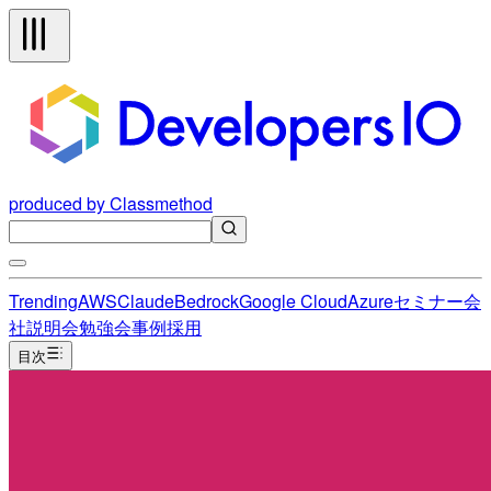
produced by Classmethod
Trending
AWS
Claude
Bedrock
Google Cloud
Azure
セミナー
会
社説明会
勉強会
事例
採用
目次