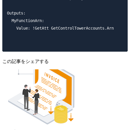
Outputs:

  MyFunctionArn:

    Value: !GetAtt GetControlTowerAccounts.Arn

この記事をシェアする