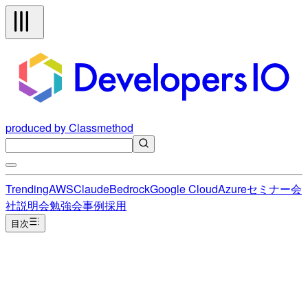
produced by Classmethod
Trending
AWS
Claude
Bedrock
Google Cloud
Azure
セミナー
会
社説明会
勉強会
事例
採用
目次