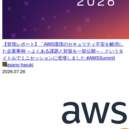
【登壇レポート】「AWS環境のセキュリティ不安を解消し
た企業事例 ～よくある課題と対策を一挙公開～」というタ
イトルでミニセッションに登壇しました #AWSSummit
asano haruki
2026.07.26