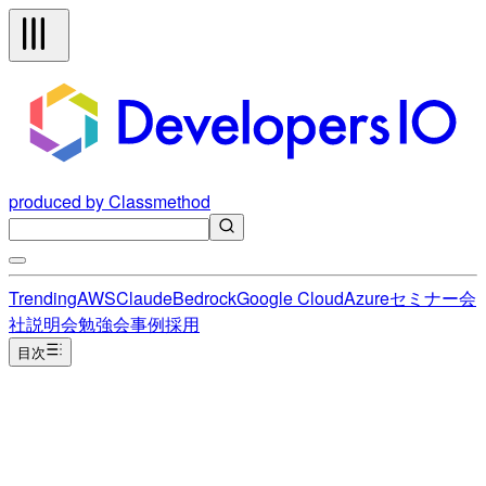
produced by Classmethod
Trending
AWS
Claude
Bedrock
Google Cloud
Azure
セミナー
会
社説明会
勉強会
事例
採用
目次