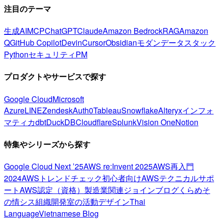
注目のテーマ
生成AI
MCP
ChatGPT
Claude
Amazon Bedrock
RAG
Amazon
Q
GitHub Copilot
Devin
Cursor
Obsidian
モダンデータスタック
Python
セキュリティ
PM
プロダクトやサービスで探す
Google Cloud
Microsoft
Azure
LINE
Zendesk
Auth0
Tableau
Snowflake
Alteryx
インフォ
マティカ
dbt
DuckDB
Cloudflare
Splunk
Vision One
Notion
特集やシリーズから探す
Google Cloud Next ’25
AWS re:Invent 2025
AWS再入門
2024
AWSトレンドチェック
初心者向け
AWSテクニカルサポ
ート
AWS認定（資格）
製造業関連
ジョインブログ
くらめそ
の情シス
組織開発室の活動
デザイン
Thai
Language
Vietnamese Blog