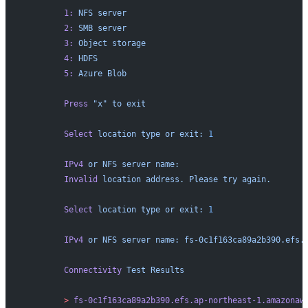
	1:
 NFS
 server
	2:
 SMB
 server
	3:
 Object
 storage
	4:
 HDFS
	5:
 Azure
 Blob
	Press
 "x"
 to
 exit
	Select
 location
 type
 or
 exit:
 1
	IPv4
 or
 NFS
 server
 name:
	Invalid
 location
 address.
 Please
 try
 again.
	Select
 location
 type
 or
 exit:
 1
	IPv4
 or
 NFS
 server
 name:
 fs-0c1f163ca89a2b390.efs.
	Connectivity
 Test
 Results
	>
 fs-0c1f163ca89a2b390.efs.ap-northeast-1.amazonaw