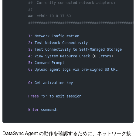
        ##  Currently connected network adapters:
        ##
        ##  eth0: 10.0.17.69
        ##################################################
        1:
 Network
 Configuration
        2:
 Test
 Network
 Connectivity
        3:
 Test
 Connectivity
 to
 Self-Managed
 Storage
        4:
 View
 System
 Resource
 Check
 (0 
Errors
)
        5:
 Command
 Prompt
        6:
 Upload
 agent
 logs
 via
 pre-signed
 S3
 URL
        0:
 Get
 activation
 key
        Press
 "x"
 to
 exit
 session
        Enter
 command:
DataSync Agent の動作を確認するために、ネットワーク接