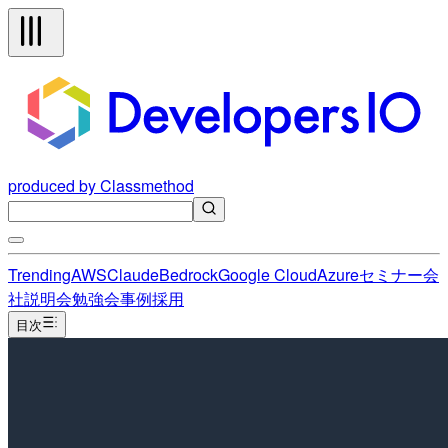
produced by Classmethod
Trending
AWS
Claude
Bedrock
Google Cloud
Azure
セミナー
会
社説明会
勉強会
事例
採用
目次