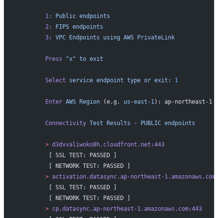
        1:
 Public
 endpoints
        2:
 FIPS
 endpoints
        3:
 VPC
 Endpoints
 using
 AWS
 PrivateLink
        Press
 "x"
 to
 exit
        Select
 service
 endpoint
 type
 or
 exit:
 1
        Enter
 AWS
 Region
 (e.g. 
us-east-1
): ap-northeast-1
        Connectivity
 Test
 Results
 -
 PUBLIC
 endpoints
        >
 d3dvvaliwoko8h.cloudfront.net:443
         [ SSL TEST: PASSED ]
         [ NETWORK TEST: PASSED ]
        >
 activation.datasync.ap-northeast-1.amazonaws.com
         [ SSL TEST: PASSED ]
         [ NETWORK TEST: PASSED ]
        >
 cp.datasync.ap-northeast-1.amazonaws.com:443