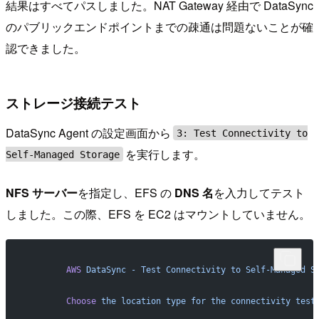
結果はすべてパスしました。NAT Gateway 経由で DataSync
のパブリックエンドポイントまでの疎通は問題ないことが確
認できました。
ストレージ接続テスト
DataSync Agent の設定画面から
3: Test Connectivity to
を実行します。
Self-Managed Storage
NFS サーバー
を指定し、EFS の
DNS 名
を入力してテスト
しました。この際、EFS を EC2 はマウントしていません。
	AWS
 DataSync
 -
 Test
 Connectivity
 to
 Self-Managed
 S
	Choose
 the
 location
 type
 for
 the
 connectivity
 test