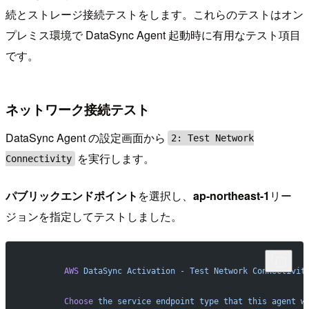
続とストレージ接続テストをします。これらのテストはオン
プレミス環境で DataSync Agent 起動時に有用なテスト項目
です。
ネットワーク接続テスト
DataSync Agent の設定画面から
2: Test Network
を実行します。
Connectivity
パブリックエンドポイント
を選択し、
ap-northeast-1
リー
ジョンを指定してテストしました。
        AWS
 DataSync
 Activation
 -
 Test
 Network
 Connectivit
        Choose
 the
 service
 endpoint
 type
 that
 this
 agent
 w