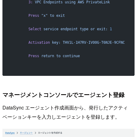
        3:
 VPC
 Endpoints
 using
 AWS
 PrivateLink
        Press
 "x"
 to
 exit
        Select
 service
 endpoint
 type
 or
 exit:
 1
        Activation
 key:
 THV1L-1H7RV-IV00G-T6NJE-9CFNC
        Press
 return
 to
 continue
マネージメントコンソールでエージェント登録
DataSync エージェント作成画面から、発行したアクティ
ベーションキーを入力しエージェントを登録します。