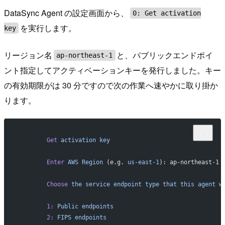
DataSync Agent の設定画面から、
0: Get activation
を実行します。
key
リージョン名
と、パブリックエンドポイ
ap-northeast-1
ント指定してアクティベーションキーを発行しました。キー
の有効期限がは 30 分ですので次の作業へ速やかに取り掛か
ります。
        Get
 activation
 key
        Enter
 AWS
 Region
 (e.g. 
us-east-1
): ap-northeast-1
        Choose
 the
 service
 endpoint
 type
 that
 this
 agent
 w
        1:
 Public
 endpoints
        2:
 FIPS
 endpoints