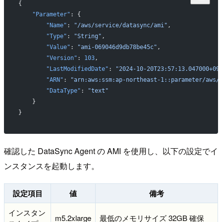
{
    "Parameter"
: {
        "Name"
: 
"/aws/service/datasync/ami"
,
        "Type"
: 
"String"
,
        "Value"
: 
"ami-069046d9db78be45c"
,
        "Version"
: 
103
,
        "LastModifiedDate"
: 
"2024-10-20T23:57:13.047000+09
        "ARN"
: 
"arn:aws:ssm:ap-northeast-1::parameter/aws/
        "DataType"
: 
"text"
    }
}
確認した DataSync Agent の AMI を使用し、以下の設定でイ
ンスタンスを起動します。
設定項目
値
備考
インスタン
m5.2xlarge
最低のメモリサイズ 32GB 確保