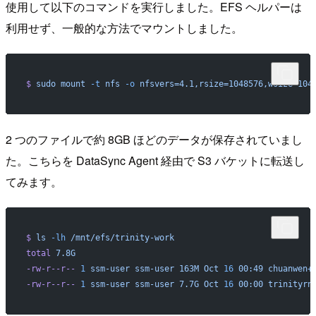
使用して以下のコマンドを実行しました。EFS ヘルパーは
利用せず、一般的な方法でマウントしました。
$
 sudo
 mount
 -t
 nfs
 -o
 nfsvers=4.1,rsize=1048576,wsize=104
2 つのファイルで約 8GB ほどのデータが保存されていまし
た。こちらを DataSync Agent 経由で S3 バケットに転送し
てみます。
$
 ls
 -lh
 /mnt/efs/trinity-work
total
 7.8G
-rw-r--r--
 1
 ssm-user
 ssm-user
 163M
 Oct
 16
 00:49
 chuanwen+
-rw-r--r--
 1
 ssm-user
 ssm-user
 7.7G
 Oct
 16
 00:00
 trinityrn