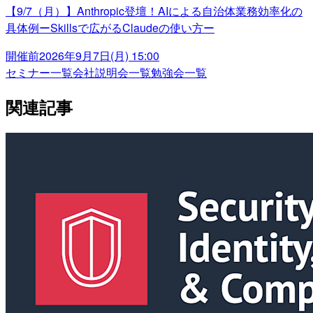
【9/7（月）】Anthropic登壇！AIによる自治体業務効率化の
具体例ーSkillsで広がるClaudeの使い方ー
開催前
2026年9月7日(月) 15:00
セミナー一覧
会社説明会一覧
勉強会一覧
関連記事