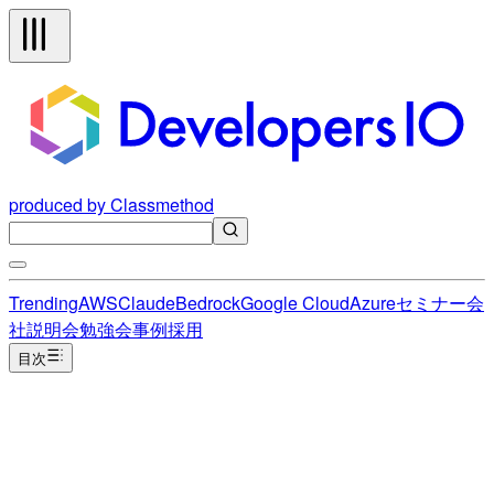
produced by Classmethod
Trending
AWS
Claude
Bedrock
Google Cloud
Azure
セミナー
会
社説明会
勉強会
事例
採用
目次