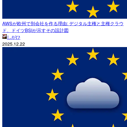
AWSが欧州で別会社を作る理由: デジタル主権と主権クラウ
ド、ドイツBSIが示すその設計図
しがひ
2025.12.22