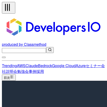
produced by Classmethod
Trending
AWS
Claude
Bedrock
Google Cloud
Azure
セミナー
会
社説明会
勉強会
事例
採用
目次