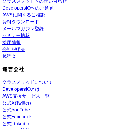
クラスメソッドへの問い合わせ
DevelopersIOへのご意見
AWSに関するご相談
資料ダウンロード
メールマガジン登録
セミナー情報
採用情報
会社説明会
勉強会
運営会社
クラスメソッドについて
DevelopersIOとは
AWS支援サービス一覧
公式X(Twitter)
公式YouTube
公式Facebook
公式LinkedIn