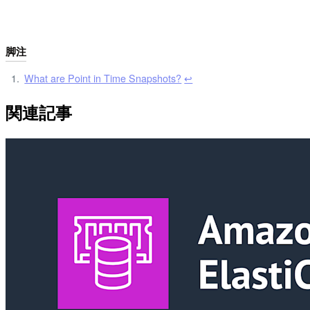
脚注
What are Point in Time Snapshots?
↩︎
関連記事