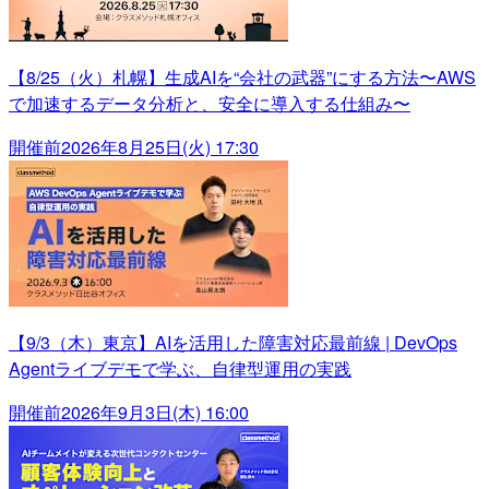
【8/25（火）札幌】生成AIを“会社の武器”にする方法〜AWS
で加速するデータ分析と、安全に導入する仕組み〜
開催前
2026年8月25日(火) 17:30
【9/3（木）東京】AIを活用した障害対応最前線 | DevOps
Agentライブデモで学ぶ、自律型運用の実践
開催前
2026年9月3日(木) 16:00