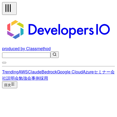
produced by Classmethod
Trending
AWS
Claude
Bedrock
Google Cloud
Azure
セミナー
会
社説明会
勉強会
事例
採用
目次