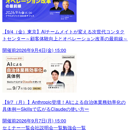
【9/4（金）東京】AIチームメイトが変える次世代コンタク
トセンター～顧客体験向上とオペレーション改革の最前線～
開催前
2026年9月4日(金) 15:00
【9/7（月）】Anthropic登壇！AIによる自治体業務効率化の
具体例ーSkillsで広がるClaudeの使い方ー
開催前
2026年9月7日(月) 15:00
セミナー一覧
会社説明会一覧
勉強会一覧