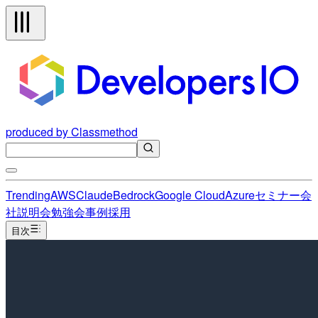
produced by Classmethod
Trending
AWS
Claude
Bedrock
Google Cloud
Azure
セミナー
会
社説明会
勉強会
事例
採用
目次