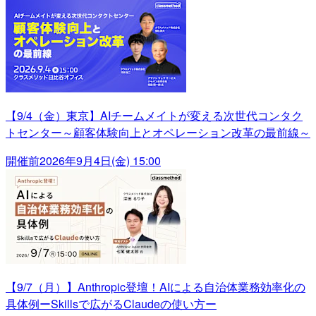
【9/4（金）東京】AIチームメイトが変える次世代コンタク
トセンター～顧客体験向上とオペレーション改革の最前線～
開催前
2026年9月4日(金) 15:00
【9/7（月）】Anthropic登壇！AIによる自治体業務効率化の
具体例ーSkillsで広がるClaudeの使い方ー