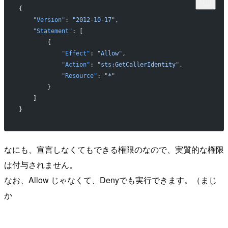
{
    "Version"
: 
"2012-10-17"
,
    "Statement"
: [
        {
            "Effect"
: 
"Allow"
,
            "Action"
: 
"sts:GetCallerIdentity"
,
            "Resource"
: 
"*"
        }
    ]
}
なにも、宣言しなくてもできる権限のなので、実質的な権限
は付与されません。
なお、Allow じゃなくて、Denyでも実行できます。（まじ
か