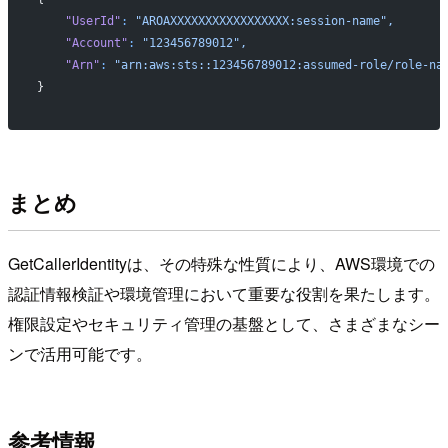
    "UserId"
:
 "AROAXXXXXXXXXXXXXXXXX:session-name",
    "Account"
:
 "123456789012",
    "Arn"
:
 "arn:aws:sts::123456789012:assumed-role/role-na
}
まとめ
GetCallerIdentityは、その特殊な性質により、AWS環境での
認証情報検証や環境管理において重要な役割を果たします。
権限設定やセキュリティ管理の基盤として、さまざまなシー
ンで活用可能です。
参考情報