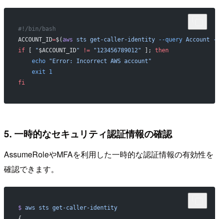
#!/bin/bash
ACCOUNT_ID
=
$(
aws
 sts
 get-caller-identity
 --query
 Account
 -
if
 [ 
"
$ACCOUNT_ID
"
 !=
 "123456789012"
 ]; 
then
    echo
 "Error: Incorrect AWS account"
    exit
 1
fi
5. 一時的なセキュリティ認証情報の確認
AssumeRoleやMFAを利用した一時的な認証情報の有効性を
確認できます。
$
 aws
 sts
 get-caller-identity
{