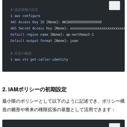
# 認証情報の設定
$
 aws
 configure
AWS
 Access
 Key
 ID
 [None]: AKIAXXXXXXXXXXXXXXXX
AWS
 Secret
 Access
 Key
 [None]: xxxxxxxxxxxxxxxxxxxxxxxxxxxx
Default
 region
 name
 [None]: ap-northeast-1
Default
 output
 format
 [None]: json
# 設定の確認
$
 aws
 sts
 get-caller-identity
2. IAMポリシーの初期設定
最小限のポリシーとして以下のように記述でき、ポリシー構
造の雛形や将来の権限拡張の基盤として活用できます：