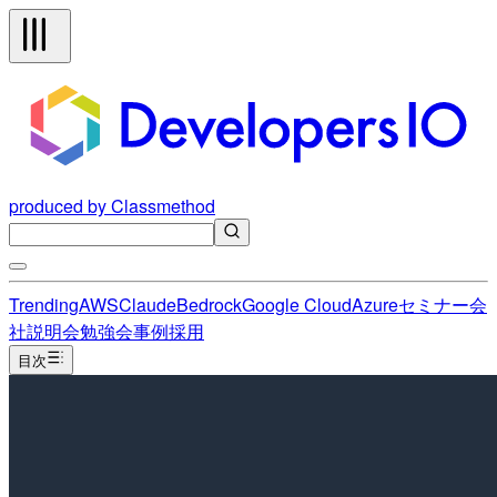
produced by Classmethod
Trending
AWS
Claude
Bedrock
Google Cloud
Azure
セミナー
会
社説明会
勉強会
事例
採用
目次