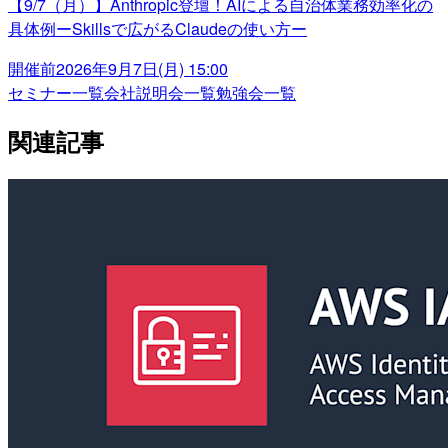
【9/7（月）】Anthropic登壇！AIによる自治体業務効率化の
具体例ーSkillsで広がるClaudeの使い方ー
開催前
2026年9月7日(月) 15:00
セミナー一覧
会社説明会一覧
勉強会一覧
関連記事