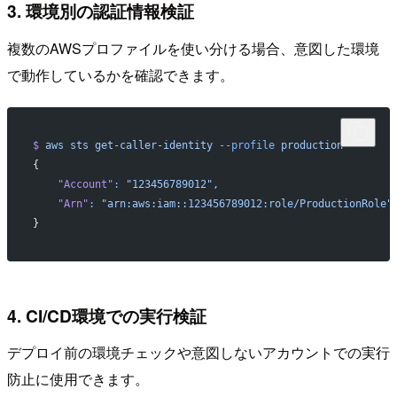
3. 環境別の認証情報検証
複数のAWSプロファイルを使い分ける場合、意図した環境
で動作しているかを確認できます。
$
 aws
 sts
 get-caller-identity
 --profile
 production
{
    "Account"
:
 "123456789012",
    "Arn"
:
 "arn:aws:iam::123456789012:role/ProductionRole"
}
4. CI/CD環境での実行検証
デプロイ前の環境チェックや意図しないアカウントでの実行
防止に使用できます。