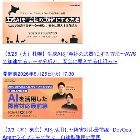
【8/25（火）札幌】生成AIを“会社の武器”にする方法〜AWS
で加速するデータ分析と、安全に導入する仕組み〜
開催前
2026年8月25日(火) 17:30
【9/3（木）東京】AIを活用した障害対応最前線 | DevOps
Agentライブデモで学ぶ、自律型運用の実践