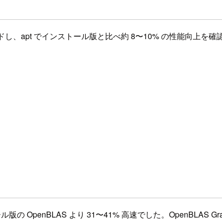
スビルドし、apt でインストール版と比べ約 8〜10% の性能向上を
。
 OpenBLAS より 31〜41% 高速でした。OpenBLAS G