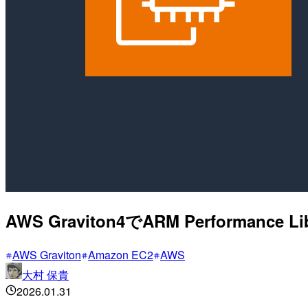
AWS Graviton4でARM Performan
AWS Graviton
Amazon EC2
AWS
大村 保貴
2026.01.31