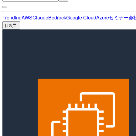
Trending
AWS
Claude
Bedrock
Google Cloud
Azure
セミナー
会
目次