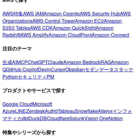
AWS特集
AWS IAM
Amazon Cognito
AWS Security Hub
AWS
Organizations
AWS Control Tower
Amazon EC2
Amazon
S3
S3 Tables
AWS CDK
Amazon QuickSight
Amazon
Redshift
AWS Amplify
Amazon CloudFront
Amazon Connect
注目のテーマ
生成AI
MCP
ChatGPT
Claude
Amazon Bedrock
RAG
Amazon
Q
GitHub Copilot
Devin
Cursor
Obsidian
モダンデータスタック
Python
セキュリティ
PM
プロダクトやサービスで探す
Google Cloud
Microsoft
Azure
LINE
Zendesk
Auth0
Tableau
Snowflake
Alteryx
インフォ
マティカ
dbt
DuckDB
Cloudflare
Splunk
Vision One
Notion
特集やシリーズから探す