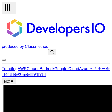
produced by Classmethod
Trending
AWS
Claude
Bedrock
Google Cloud
Azure
セミナー
会
社説明会
勉強会
事例
採用
目次