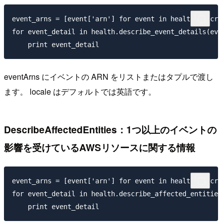
event_arns = [event['arn'] for event in health.descri
for event_detail in health.describe_event_details(eve
eventArns にイベントの ARN をリストまたはタプルで渡し
ます。 locale はデフォルトでは英語です。
DescribeAffectedEntities：1つ以上のイベントの
影響を受けているAWSリソースに関する情報
event_arns = [event['arn'] for event in health.descri
for event_detail in health.describe_affected_entities