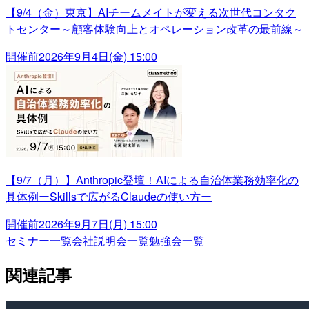
【9/4（金）東京】AIチームメイトが変える次世代コンタク
トセンター～顧客体験向上とオペレーション改革の最前線～
開催前
2026年9月4日(金) 15:00
【9/7（月）】Anthropic登壇！AIによる自治体業務効率化の
具体例ーSkillsで広がるClaudeの使い方ー
開催前
2026年9月7日(月) 15:00
セミナー一覧
会社説明会一覧
勉強会一覧
関連記事