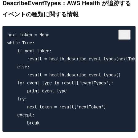
DescribeEventTypes：AWS Health が追跡する
イベントの種類に関する情報
next_token = None

while True:

    if next_token:

        result = health.describe_event_types(nextToke
    else:

        result = health.describe_event_types()

    for event_type in result['eventTypes']:

        print event_type

    try:

        next_token = result['nextToken']

    except:
