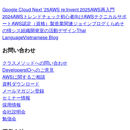
Google Cloud Next ’25
AWS re:Invent 2025
AWS再入門
2024
AWSトレンドチェック
初心者向け
AWSテクニカルサポ
ート
AWS認定（資格）
製造業関連
ジョインブログ
くらめそ
の情シス
組織開発室の活動
デザイン
Thai
Language
Vietnamese Blog
お問い合わせ
クラスメソッドへの問い合わせ
DevelopersIOへのご意見
AWSに関するご相談
資料ダウンロード
メールマガジン登録
セミナー情報
採用情報
会社説明会
勉強会