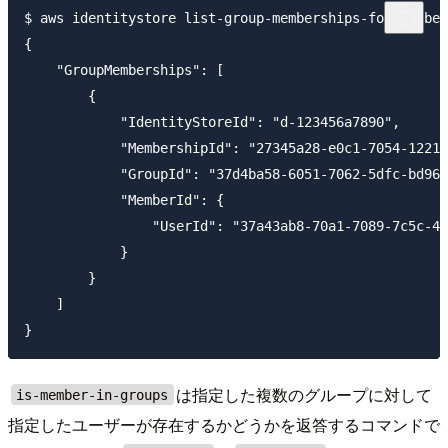
$ aws identitystore list-group-memberships-for-member
{

    "GroupMemberships": [

        {

            "IdentityStoreId": "d-123456a7890",

            "MembershipId": "27345a28-e0c1-7054-1221-
            "GroupId": "37d4ba58-6051-7062-5dfc-bd967
            "MemberId": {

                "UserId": "37a43ab8-70a1-7089-7c5c-45
            }

        }

    ]

は指定した複数のグループに対して
is-member-in-groups
指定したユーザーが存在するかどうかを返答するコマンドで