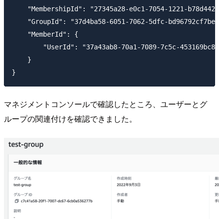
    "MembershipId": "27345a28-e0c1-7054-1221-b78d4427
    "GroupId": "37d4ba58-6051-7062-5dfc-bd96792cf7be"
    "MemberId": {

        "UserId": "37a43ab8-70a1-7089-7c5c-453169bc8c
    }

マネジメントコンソールで確認したところ、ユーザーとグ
ループの関連付けを確認できました。