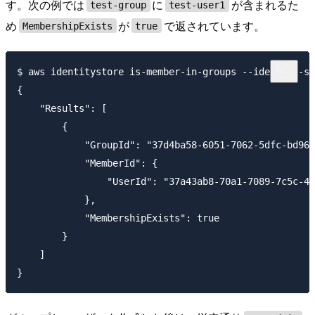
す。次の例では
に
が含まれるた
test-group
test-user1
め
が
で返されています。
MembershipExists
true
$ aws identitystore is-member-in-groups --identity-st
{

    "Results": [

        {

            "GroupId": "37d4ba58-6051-7062-5dfc-bd967
            "MemberId": {

                "UserId": "37a43ab8-70a1-7089-7c5c-45
            },

            "MembershipExists": true

        }

    ]
