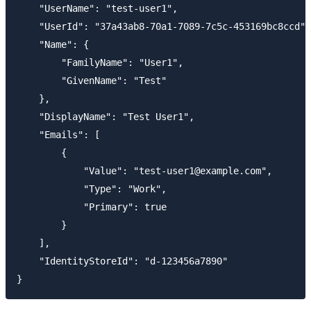
    "UserName": "test-user1",

    "UserId": "37a43ab8-70a1-7089-7c5c-453169bc8ccd",

    "Name": {

        "FamilyName": "User1",

        "GivenName": "Test"

    },

    "DisplayName": "Test User1",

    "Emails": [

        {

            "Value": "test-user1@example.com",

            "Type": "Work",

            "Primary": true

        }

    ],

    "IdentityStoreId": "d-123456a7890"
