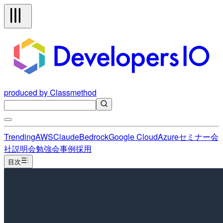
produced by Classmethod
Trending
AWS
Claude
Bedrock
Google Cloud
Azure
セミナー
会
社説明会
勉強会
事例
採用
目次