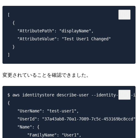
[

  {

    "AttributePath": "displayName",

    "AttributeValue": "Test User1 Changed"

  }

変更されていることを確認できました。
$ aws identitystore describe-user --identity-store-id
{

    "UserName": "test-user1",

    "UserId": "37a43ab8-70a1-7089-7c5c-453169bc8ccd",

    "Name": {

        "FamilyName": "User1",
