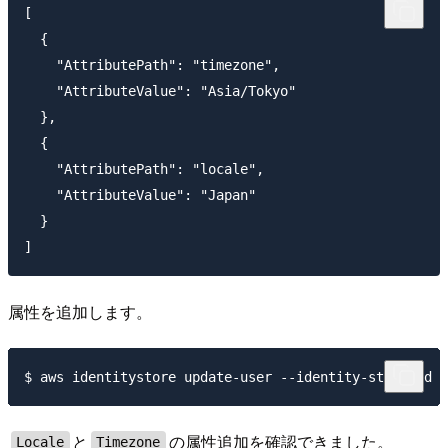
[

  {

    "AttributePath": "timezone",

    "AttributeValue": "Asia/Tokyo"

  },

  {

    "AttributePath": "locale",

    "AttributeValue": "Japan"

  }

属性を追加します。
と
の属性追加を確認できました。
Locale
Timezone