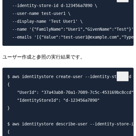
  --identity-store-id d-123456a7890 \

  --user-name test-user1 \

  --display-name 'Test User1' \

  --name '{"FamilyName":"User1","GivenName":"Test"}' 
ユーザー作成と参照の実行結果です。
$ aws identitystore create-user --identity-store-id d
{

    "UserId": "37a43ab8-70a1-7089-7c5c-453169bc8ccd",

    "IdentityStoreId": "d-123456a7890"

}

$ aws identitystore describe-user --identity-store-id
{
