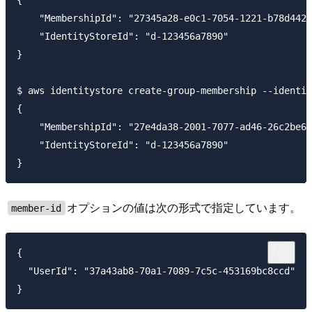
    "MembershipId": "27345a28-e0c1-7054-1221-b78d4427
    "IdentityStoreId": "d-123456a7890"

}

$ aws identitystore create-group-membership --identit
{

    "MembershipId": "27e4da38-2001-7077-ad46-26c2be67
    "IdentityStoreId": "d-123456a7890"

オプションの値は次の形式で指定しています。
member-id
{

  "UserId": "37a43ab8-70a1-7089-7c5c-453169bc8ccd"
