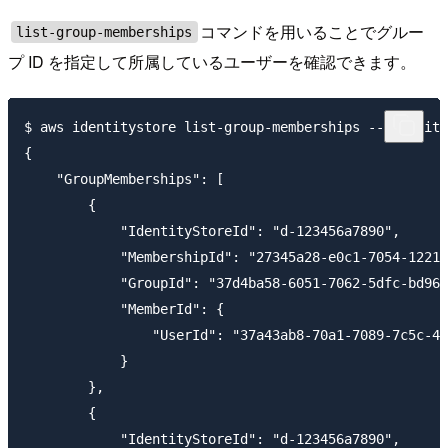
コマンドを用いることでグルー
list-group-memberships
プ ID を指定して所属しているユーザーを確認できます。
$ aws identitystore list-group-memberships --identity
{

    "GroupMemberships": [

        {

            "IdentityStoreId": "d-123456a7890",

            "MembershipId": "27345a28-e0c1-7054-1221-
            "GroupId": "37d4ba58-6051-7062-5dfc-bd967
            "MemberId": {

                "UserId": "37a43ab8-70a1-7089-7c5c-45
            }

        },

        {

            "IdentityStoreId": "d-123456a7890",
