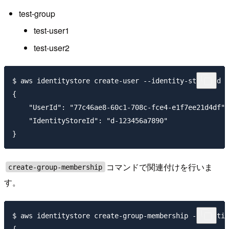
test-group
test-user1
test-user2
$ aws identitystore create-user --identity-store-id d
{

    "UserId": "77c46ae8-60c1-708c-fce4-e1f7ee21d4df",

    "IdentityStoreId": "d-123456a7890"

コマンドで関連付けを行いま
create-group-membership
す。
$ aws identitystore create-group-membership --identit
{
