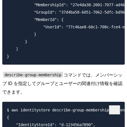
            "MembershipId": "27e4da38-2001-7077-ad46-
            "GroupId": "37d4ba58-6051-7062-5dfc-bd967
            "MemberId": {

                "UserId": "77c46ae8-60c1-708c-fce4-e1
            }

        }

    ]

コマンドでは、メンバーシッ
describe-group-membership
プ ID を指定してグループとユーザーの関連付け情報を確認
できます。
$ aws identitystore describe-group-membership --ident
{

    "IdentityStoreId": "d-123456a7890",
