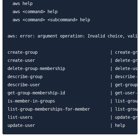
  aws help

  aws <command> help

  aws <command> <subcommand> help

aws: error: argument operation: Invalid choice, valid
create-group                             | create-gro
create-user                              | delete-gro
delete-group-membership                  | delete-use
describe-group                           | describe-g
describe-user                            | get-group-
get-group-membership-id                  | get-user-i
is-member-in-groups                      | list-group
list-group-memberships-for-member        | list-group
list-users                               | update-gro