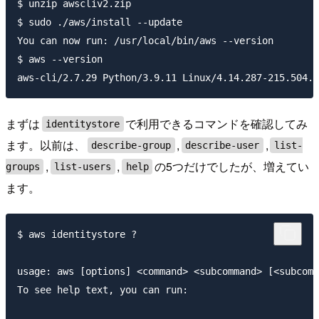
$ unzip awscliv2.zip

$ sudo ./aws/install --update

You can now run: /usr/local/bin/aws --version

$ aws --version

まずは
で利用できるコマンドを確認してみ
identitystore
ます。以前は、
,
,
describe-group
describe-user
list-
,
,
の5つだけでしたが、増えてい
groups
list-users
help
ます。
$ aws identitystore ?

usage: aws [options] <command> <subcommand> [<subcomm
To see help text, you can run:
