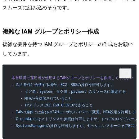
スムーズに組み込めそうです。
複雑な IAM グループとポリシー作成
複雑な要件を持つ IAM グループとポリシーの作成をお願い
してみます。
本番環境で運用者が使用するIAMグループとポリシーを作成してください
-
 次の条件に合致する場合、EC2、RDSの操作を許可します。
    -
 タグ名：System、タグ値：payment
 のリソースに限定する
    -
 MFAが有効化されていること
    -
 IPアドレス192.168.0.0/16であること
-
 IAMの操作では自分のIAMユーザのパスワード変更、MFA設定を許可しま
-
 CloudWatchはメトリクスの参照は許可しますが、すべてのロググルー
-
 SystemsManagerの操作は許可しますが、セッションマネージャでE