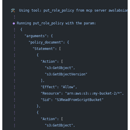
🛠️
  Using
 tool:
 put_role_policy
 from
 mcp
 server
 awslabsiam
 ⋮
 ●
 Running
 put_role_policy
 with
 the
 param:
 ⋮
  {
 ⋮
    "arguments":
 {
 ⋮
      "policy_document":
 {
 ⋮
        "Statement":
 [
 ⋮
          {
 ⋮
            "Action":
 [
 ⋮
              "s3:GetObject",
 ⋮
              "s3:GetObjectVersion"
 ⋮
            ],
 ⋮
            "Effect":
 "Allow",
 ⋮
            "Resource":
 "arn:aws:s3:::my-bucket-2/*",
 ⋮
            "Sid":
 "S3ReadFromScriptBucket"
 ⋮
          },
 ⋮
          {
 ⋮
            "Action":
 [
 ⋮
              "s3:GetObject",