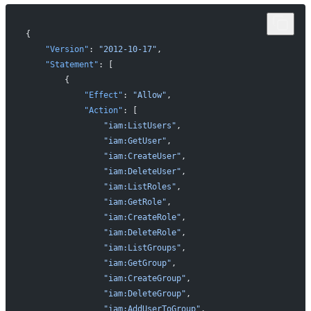
{
    "Version"
: 
"2012-10-17"
,
    "Statement"
: [
        {
            "Effect"
: 
"Allow"
,
            "Action"
: [
                "iam:ListUsers"
,
                "iam:GetUser"
,
                "iam:CreateUser"
,
                "iam:DeleteUser"
,
                "iam:ListRoles"
,
                "iam:GetRole"
,
                "iam:CreateRole"
,
                "iam:DeleteRole"
,
                "iam:ListGroups"
,
                "iam:GetGroup"
,
                "iam:CreateGroup"
,
                "iam:DeleteGroup"
,
                "iam:AddUserToGroup"
,