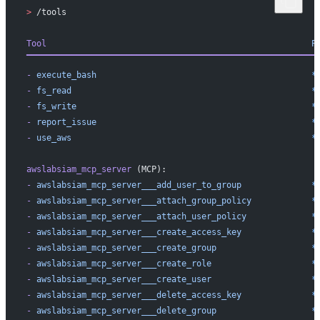
>
 /tools
Tool
                                                     P
▔▔▔▔▔▔▔▔▔▔▔▔▔▔▔▔▔▔▔▔▔▔▔▔▔▔▔▔▔▔▔▔▔▔▔▔▔▔▔▔▔▔▔▔▔▔▔▔▔▔▔▔▔▔▔▔▔▔
-
 execute_bash
                                           *
-
 fs_read
                                                *
-
 fs_write
                                               *
-
 report_issue
                                           *
-
 use_aws
                                                *
awslabsiam_mcp_server
 (MCP):
-
 awslabsiam_mcp_server___add_user_to_group
              *
-
 awslabsiam_mcp_server___attach_group_policy
            *
-
 awslabsiam_mcp_server___attach_user_policy
             *
-
 awslabsiam_mcp_server___create_access_key
              *
-
 awslabsiam_mcp_server___create_group
                   *
-
 awslabsiam_mcp_server___create_role
                    *
-
 awslabsiam_mcp_server___create_user
                    *
-
 awslabsiam_mcp_server___delete_access_key
              *
-
 awslabsiam_mcp_server___delete_group
                   *