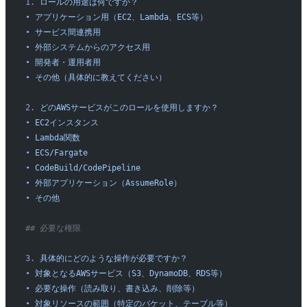
1.
 ロールの用途は何ですか？
•
 アプリケーション用（EC2、Lambda、ECS等）
•
 サービス間連携用
•
 外部システムからのアクセス用
•
 開発者・運用者用
•
 その他（具体的に教えてください）
2.
 どのAWSサービスがこのロールを使用しますか？
•
 EC2インスタンス
•
 Lambda関数
•
 ECS/Fargate
•
 CodeBuild/CodePipeline
•
 外部アプリケーション（AssumeRole）
•
 その他
## 必要な権限
3.
 具体的にどのような操作が必要ですか？
•
 対象となるAWSサービス（S3、DynamoDB、RDS等）
•
 必要な操作（読み取り、書き込み、削除等）
•
 対象リソースの範囲（特定のバケット、テーブル等）