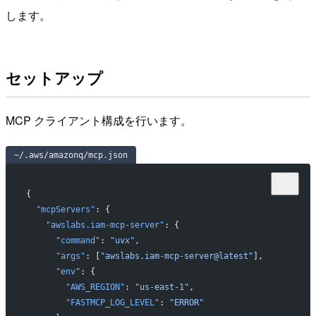
します。
セットアップ
MCP クライアント構成を行います。
~/.aws/amazonq/mcp.json
{
  "mcpServers"
: {
    "awslabs.iam-mcp-server"
: {
      "command"
: 
"uvx"
,
      "args"
: [
"awslabs.iam-mcp-server@latest"
],
      "env"
: {
        "AWS_REGION"
: 
"us-east-1"
,
        "FASTMCP_LOG_LEVEL"
: 
"ERROR"