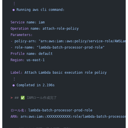
 ⋮
 ●
 Running
 aws
 cli
 command:
Service
 name:
 iam
Operation
 name:
 attach-role-policy
Parameters:
-
 policy-arn:
 "arn:aws:iam::aws:policy/service-role/AWSLam
-
 role-name:
 "lambda-batch-processor-prod-role"
Profile
 name:
 default
Region:
 us-east-1
Label:
 Attach
 Lambda
 basic
 execution
 role
 policy
 ⋮
 ●
 Completed
 in
 2.196s
>
 ## ✅ IAMロール作成完了
ロール名:
 lambda-batch-processor-prod-role
ARN:
 arn:aws:iam::XXXXXXXXXXXX:role/lambda-batch-processor