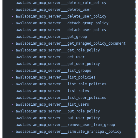
-
 awslabsiam_mcp_server___delete_role_policy
             *
-
 awslabsiam_mcp_server___delete_user
                    *
-
 awslabsiam_mcp_server___delete_user_policy
             *
-
 awslabsiam_mcp_server___detach_group_policy
            *
-
 awslabsiam_mcp_server___detach_user_policy
             *
-
 awslabsiam_mcp_server___get_group
                      *
-
 awslabsiam_mcp_server___get_managed_policy_document
    *
-
 awslabsiam_mcp_server___get_role_policy
                *
-
 awslabsiam_mcp_server___get_user
                       *
-
 awslabsiam_mcp_server___get_user_policy
                *
-
 awslabsiam_mcp_server___list_groups
                    *
-
 awslabsiam_mcp_server___list_policies
                  *
-
 awslabsiam_mcp_server___list_role_policies
             *
-
 awslabsiam_mcp_server___list_roles
                     *
-
 awslabsiam_mcp_server___list_user_policies
             *
-
 awslabsiam_mcp_server___list_users
                     *
-
 awslabsiam_mcp_server___put_role_policy
                *
-
 awslabsiam_mcp_server___put_user_policy
                *
-
 awslabsiam_mcp_server___remove_user_from_group
         *
-
 awslabsiam_mcp_server___simulate_principal_policy
      *