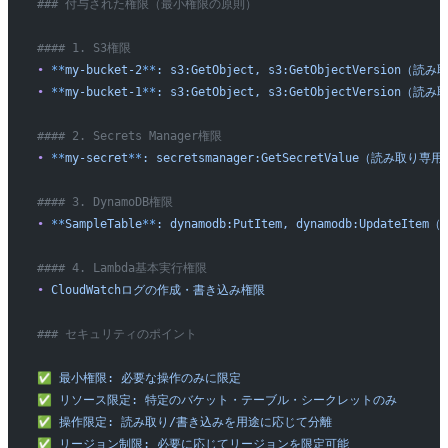
### 付与された権限（最小権限の原則）
#### 1. S3権限
•
 **
my-bucket-2
**
:
 s3:GetObject,
 s3:GetObjectVersion（読
•
 **
my-bucket-1
**
:
 s3:GetObject,
 s3:GetObjectVersion（読
#### 2. Secrets Manager権限
•
 **
my-secret
**
:
 secretsmanager:GetSecretValue（読み取り専用
#### 3. DynamoDB権限
•
 **
SampleTable
**
:
 dynamodb:PutItem,
 dynamodb:UpdateIt
#### 4. Lambda基本実行権限
•
 CloudWatchログの作成・書き込み権限
### セキュリティのポイント
✅
 最小権限:
 必要な操作のみに限定
✅
 リソース限定:
 特定のバケット・テーブル・シークレットのみ
✅
 操作限定:
 読み取り/書き込みを用途に応じて分離
✅
 リージョン制限:
 必要に応じてリージョンを限定可能