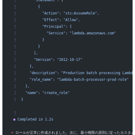
 ⋮
        "Statement":
 [
 ⋮
          {
 ⋮
            "Action":
 "sts:AssumeRole",
 ⋮
            "Effect":
 "Allow",
 ⋮
            "Principal":
 {
 ⋮
              "Service":
 "lambda.amazonaws.com"
 ⋮
            }
 ⋮
          }
 ⋮
        ],
 ⋮
        "Version":
 "2012-10-17"
 ⋮
      },
 ⋮
      "description":
 "Production batch processing Lambda
 ⋮
      "role_name":
 "lambda-batch-processor-prod-role"
 ⋮
    },
 ⋮
    "name":
 "create_role"
 ⋮
  }
 ⋮
 ●
 Completed
 in
 1.2s
>
 ロールが正常に作成されました。次に、最小権限の原則に従ったカスタ