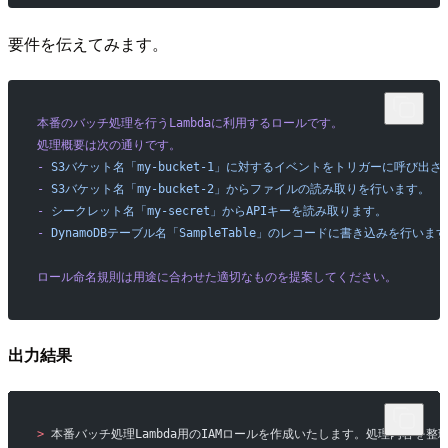
要件を伝えてみます。
本番のバッチ処理を行うLambdaに利用するロールです。
処理概要は次の通りです。
-
 S3バケット名「my-bucket-1」に対するイベントをトリガーに呼び出
-
 S3バケット名「my-bucket-2」からファイルの読み取りを行います。
-
 シークレット名「my-secret」からAPIキーを読み取ります。
-
 DynamoDBテーブル名「SampleTable」のレコードに書き込みを行いま
ロール命名規則は用途に合わせた適切なものを提案してください。
出力結果
>
 本番バッチ処理Lambda用のIAMロールを作成いたします。処理内容を