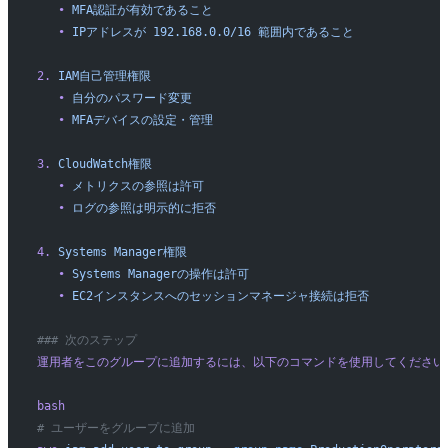
   •
 MFA認証が有効であること
   •
 IPアドレスが
 192.168.0.0/16
 範囲内であること
2.
 IAM自己管理権限
   •
 自分のパスワード変更
   •
 MFAデバイスの設定・管理
3.
 CloudWatch権限
   •
 メトリクスの参照は許可
   •
 ログの参照は明示的に拒否
4.
 Systems
 Manager権限
   •
 Systems
 Managerの操作は許可
   •
 EC2インスタンスへのセッションマネージャ接続は拒否
### 次のステップ
運用者をこのグループに追加するには、以下のコマンドを使用してください
bash
# ユーザーをグループに追加