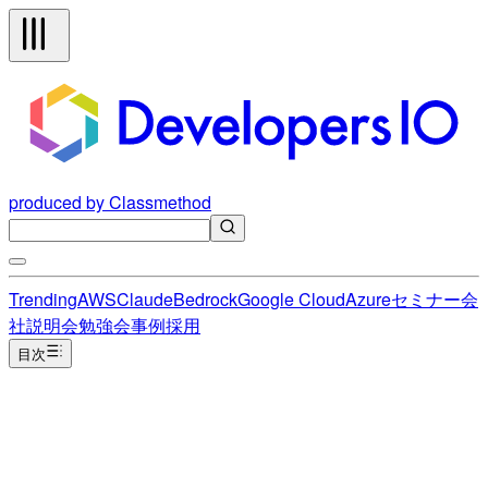
produced by Classmethod
Trending
AWS
Claude
Bedrock
Google Cloud
Azure
セミナー
会
社説明会
勉強会
事例
採用
目次