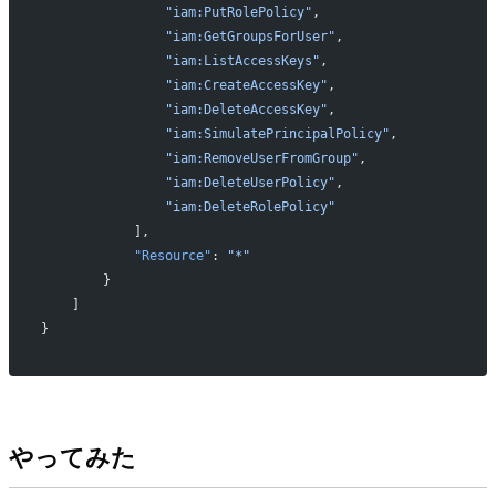
                "iam:PutRolePolicy"
,
                "iam:GetGroupsForUser"
,
                "iam:ListAccessKeys"
,
                "iam:CreateAccessKey"
,
                "iam:DeleteAccessKey"
,
                "iam:SimulatePrincipalPolicy"
,
                "iam:RemoveUserFromGroup"
,
                "iam:DeleteUserPolicy"
,
                "iam:DeleteRolePolicy"
            ],
            "Resource"
: 
"*"
        }
    ]
}
やってみた