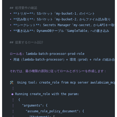
## 処理要件の確認
•
 **
トリガー
**
:
 S3バケット「my-bucket-1」のイベント
•
 **
読み取り
**
:
 S3バケット「my-bucket-2」からファイル読み取り
•
 **
シークレット
**
:
 Secrets
 Manager「my-secret」からAPIキー取
•
 **
書き込み
**
:
 DynamoDBテーブル「SampleTable」への書き込み
## 提案するロール設計
ロール名:
 lambda-batch-processor-prod-role
•
 用途（lambda-batch-processor）+
 環境（prod）+
 role
 の組み合
それでは、最小権限の原則に従ってロールとポリシーを作成します：
🛠️
  Using
 tool:
 create_role
 from
 mcp
 server
 awslabsiam_mcp
 ⋮
 ●
 Running
 create_role
 with
 the
 param:
 ⋮
  {
 ⋮
    "arguments":
 {
 ⋮
      "assume_role_policy_document":
 {