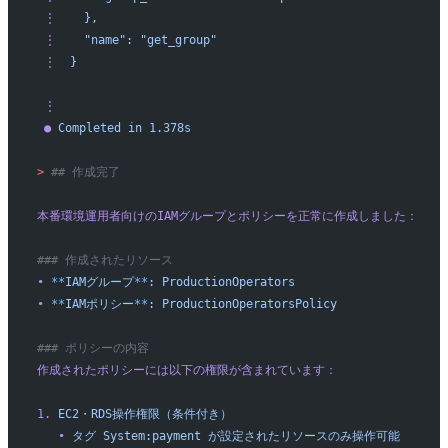
 ⋮
    },
 ⋮
    "name":
 "get_group"
 ⋮
  }
 ⋮
 ●
 Completed
 in
 1.378s
>
 ## 作成完了
本番環境運用者向けのIAMグループとポリシーを正常に作成しました：
### 作成されたリソース
•
 **
IAMグループ
**
:
 ProductionOperators
•
 **
IAMポリシー
**
:
 ProductionOperatorsPolicy
### ポリシーの内容
作成されたポリシーには以下の権限が含まれています：
1.
 EC2・RDS操作権限（条件付き）
   •
 タグ
 System:payment
 が設定されたリソースのみ操作可能