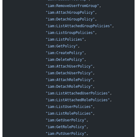
                "iam:RemoveUserFromGroup"
,
                "iam:AttachGroupPolicy"
,
                "iam:DetachGroupPolicy"
,
                "iam:ListAttachedGroupPolicies"
,
                "iam:ListGroupPolicies"
,
                "iam:ListPolicies"
,
                "iam:GetPolicy"
,
                "iam:CreatePolicy"
,
                "iam:DeletePolicy"
,
                "iam:AttachUserPolicy"
,
                "iam:DetachUserPolicy"
,
                "iam:AttachRolePolicy"
,
                "iam:DetachRolePolicy"
,
                "iam:ListAttachedUserPolicies"
,
                "iam:ListAttachedRolePolicies"
,
                "iam:ListUserPolicies"
,
                "iam:ListRolePolicies"
,
                "iam:GetUserPolicy"
,
                "iam:GetRolePolicy"
,
                "iam:PutUserPolicy"
,