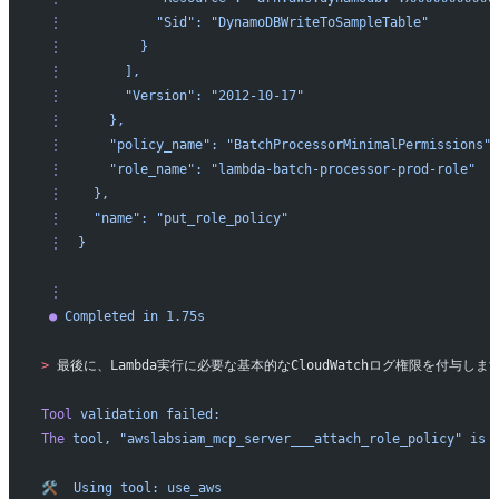
 ⋮
            "Sid":
 "DynamoDBWriteToSampleTable"
 ⋮
          }
 ⋮
        ],
 ⋮
        "Version":
 "2012-10-17"
 ⋮
      },
 ⋮
      "policy_name":
 "BatchProcessorMinimalPermissions",
 ⋮
      "role_name":
 "lambda-batch-processor-prod-role"
 ⋮
    },
 ⋮
    "name":
 "put_role_policy"
 ⋮
  }
 ⋮
 ●
 Completed
 in
 1.75s
>
 最後に、Lambda実行に必要な基本的なCloudWatchログ権限を付与しま
Tool
 validation
 failed:
The
 tool,
 "awslabsiam_mcp_server___attach_role_policy"
 is
 
🛠️
  Using
 tool:
 use_aws