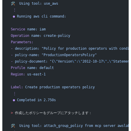
🛠️
  Using
 tool:
 use_aws
 ⋮
 ●
 Running
 aws
 cli
 command:
Service
 name:
 iam
Operation
 name:
 create-policy
Parameters:
-
 description:
 "Policy for production operators with condi
-
 policy-name:
 "ProductionOperatorsPolicy"
-
 policy-document:
 "{
\"
Version
\"
:
\"
2012-10-17
\"
,
\"
Statemen
Profile
 name:
 default
Region:
 us-east-1
Label:
 Create
 production
 operators
 policy
 ⋮
 ●
 Completed
 in
 2.750s
>
 作成したポリシーをグループにアタッチします：
🛠️
  Using
 tool:
 attach_group_policy
 from
 mcp
 server
 awslab