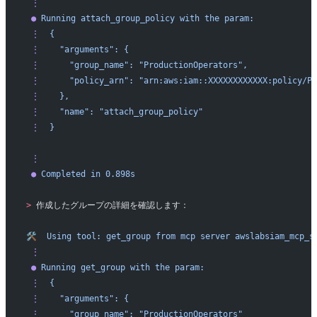
 ⋮
 ●
 Running
 attach_group_policy
 with
 the
 param:
 ⋮
  {
 ⋮
    "arguments":
 {
 ⋮
      "group_name":
 "ProductionOperators",
 ⋮
      "policy_arn":
 "arn:aws:iam::XXXXXXXXXXXX:policy/Pr
 ⋮
    },
 ⋮
    "name":
 "attach_group_policy"
 ⋮
  }
 ⋮
 ●
 Completed
 in
 0.898s
>
 作成したグループの詳細を確認します：
🛠️
  Using
 tool:
 get_group
 from
 mcp
 server
 awslabsiam_mcp_s
 ⋮
 ●
 Running
 get_group
 with
 the
 param:
 ⋮
  {
 ⋮
    "arguments":
 {
 ⋮
      "group_name":
 "ProductionOperators"