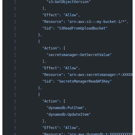
 ⋮
              "s3:GetObjectVersion"
 ⋮
            ],
 ⋮
            "Effect":
 "Allow",
 ⋮
            "Resource":
 "arn:aws:s3:::my-bucket-1/*",
 ⋮
            "Sid":
 "S3ReadFromUploadBucket"
 ⋮
          },
 ⋮
          {
 ⋮
            "Action":
 [
 ⋮
              "secretsmanager:GetSecretValue"
 ⋮
            ],
 ⋮
            "Effect":
 "Allow",
 ⋮
            "Resource":
 "arn:aws:secretsmanager:*:XXXXXX
 ⋮
            "Sid":
 "SecretsManagerReadAPIKey"
 ⋮
          },
 ⋮
          {
 ⋮
            "Action":
 [
 ⋮
              "dynamodb:PutItem",
 ⋮
              "dynamodb:UpdateItem"
 ⋮
            ],
 ⋮
            "Effect":
 "Allow",
 ⋮
            "Resource":
 "arn:aws:dynamodb:*:XXXXXXXXXXXX