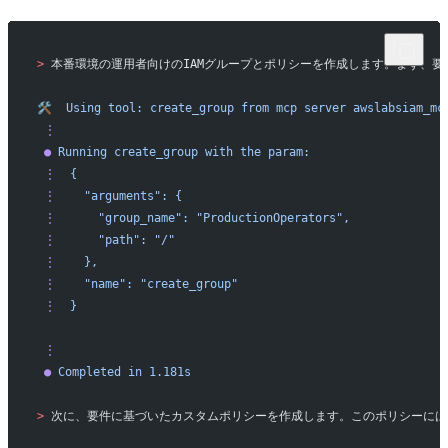
>
 本番環境の運用者向けのIAMグループとポリシーを作成します。まず、
🛠️
  Using
 tool:
 create_group
 from
 mcp
 server
 awslabsiam_mc
 ⋮
 ●
 Running
 create_group
 with
 the
 param:
 ⋮
  {
 ⋮
    "arguments":
 {
 ⋮
      "group_name":
 "ProductionOperators",
 ⋮
      "path":
 "/"
 ⋮
    },
 ⋮
    "name":
 "create_group"
 ⋮
  }
 ⋮
 ●
 Completed
 in
 1.181s
>
 次に、要件に基づいたカスタムポリシーを作成します。このポリシーに