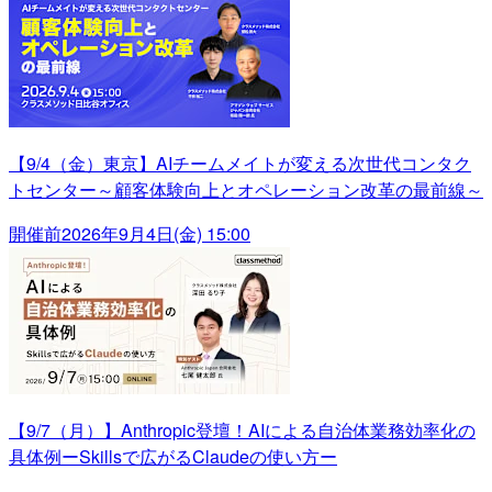
【9/4（金）東京】AIチームメイトが変える次世代コンタク
トセンター～顧客体験向上とオペレーション改革の最前線～
開催前
2026年9月4日(金) 15:00
【9/7（月）】Anthropic登壇！AIによる自治体業務効率化の
具体例ーSkillsで広がるClaudeの使い方ー