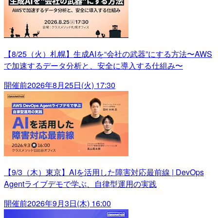
【8/25（火）札幌】生成AIを“会社の武器”にする方法〜AWS
で加速するデータ分析と、安全に導入する仕組み〜
開催前
2026年8月25日(火) 17:30
【9/3（木）東京】AIを活用した障害対応最前線 | DevOps
Agentライブデモで学ぶ、自律型運用の実践
開催前
2026年9月3日(木) 16:00