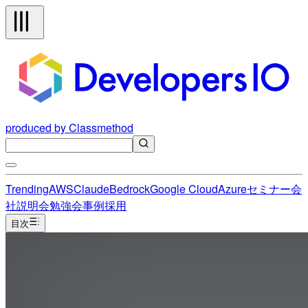
produced by Classmethod
Trending
AWS
Claude
Bedrock
Google Cloud
Azure
セミナー
会
社説明会
勉強会
事例
採用
目次