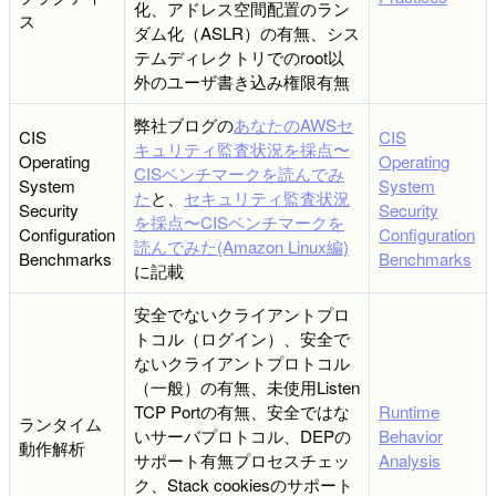
化、アドレス空間配置のラン
ス
ダム化（ASLR）の有無、シス
テムディレクトリでのroot以
外のユーザ書き込み権限有無
弊社ブログの
あなたのAWSセ
CIS
CIS
キュリティ監査状況を採点〜
Operating
Operating
CISベンチマークを読んでみ
System
System
た
と、
セキュリティ監査状況
Security
Security
を採点〜CISベンチマークを
Configuration
Configuration
読んでみた(Amazon Linux編)
Benchmarks
Benchmarks
に記載
安全でないクライアントプロ
トコル（ログイン）、安全で
ないクライアントプロトコル
（一般）の有無、未使用Listen
TCP Portの有無、安全ではな
Runtime
ランタイム
いサーバプロトコル、DEPの
Behavior
動作解析
サポート有無プロセスチェッ
Analysis
ク、Stack cookiesのサポート