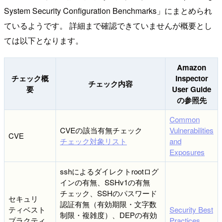
System Security Configuration Benchmarks」にまとめられ
ているようです。 詳細まで確認できていませんが概要とし
ては以下となります。
Amazon
チェック概
Inspector
チェック内容
要
User Guide
の参照先
Common
CVEの該当有無チェック
Vulnerabilities
CVE
チェック対象リスト
and
Exposures
sshによるダイレクトrootログ
インの有無、SSHv1の有無
チェック、SSHのパスワード
セキュリ
認証有無（有効期限・文字数
ティベスト
Security Best
制限・複雑度）、DEPの有効
プラクティ
Practices