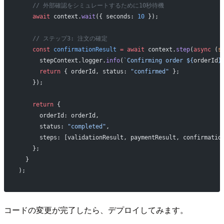
    // 外部確認をシミュレートするために10秒待機
    await
 context.
wait
({ seconds: 
10
 });
    // ステップ3: 注文の確定
    const
 confirmationResult
 =
 await
 context.
step
(
async
 (
s
      stepContext.logger.
info
(
`Confirming order ${
orderId
}
      return
 { orderId, status: 
"confirmed"
 };
    });
    return
 {
      orderId: orderId,
      status: 
"completed"
,
      steps: [validationResult, paymentResult, confirmatio
    };
  }
);
コードの変更が完了したら、デプロイしてみます。