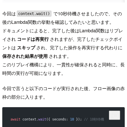
今回は
で10秒待機させましたので、その
context.wait()
後のLambda関数の挙動を確認してみたいと思います。
ドキュメントによると、完了した後はLambda関数はリプレ
イされ
コードは再実行
されますが、完了したチェックポイ
ントは
スキップ
され、完了した操作を再実行する代わりに
保存された結果が使用
されます。
このリプレイ機構により、一貫性が確保されると同時に、長
時間の実行が可能になります。
今回で言うと以下のコードが実行された後、フロー画像の赤
枠の部分に入ります。
await
 context.
wait
({ seconds: 
10
 }); 
// 10秒待機