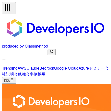
produced by Classmethod
Trending
AWS
Claude
Bedrock
Google Cloud
Azure
セミナー
会
社説明会
勉強会
事例
採用
目次