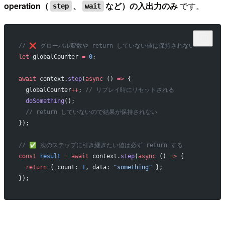
operation（
、
など）の入出力のみ
です。
step
wait
// ❌ グローバル変数や return していない値は保持されない
let
 globalCounter 
=
 0
;
await
 context.
step
(
async
 () 
=>
 {
  globalCounter
++
; 
// リプレイ時にリセットされる
  doSomething
();
  // return していないので結果が保持されない
});
// ✅ 次のステップに引き継ぎたい値は必ず return する
const
 result
 =
 await
 context.
step
(
async
 () 
=>
 {
  return
 { count: 
1
, data: 
"something"
 };
});