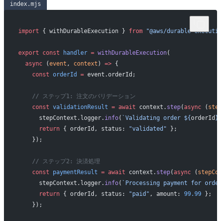
index.mjs
import
 { withDurableExecution } 
from
 "@aws/durable-executi
export
 const
 handler
 =
 withDurableExecution
(
  async
 (
event
, 
context
) 
=>
 {
    const
 orderId
 =
 event.orderId;
    // ステップ1: 注文のバリデーション
    const
 validationResult
 =
 await
 context.
step
(
async
 (
ste
      stepContext.logger.
info
(
`Validating order ${
orderId
}
      return
 { orderId, status: 
"validated"
 };
    });
    // ステップ2: 決済処理
    const
 paymentResult
 =
 await
 context.
step
(
async
 (
stepCo
      stepContext.logger.
info
(
`Processing payment for orde
      return
 { orderId, status: 
"paid"
, amount: 
99.99
 };
    });