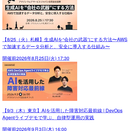
【8/25（火）札幌】生成AIを“会社の武器”にする方法〜AWS
で加速するデータ分析と、安全に導入する仕組み〜
開催前
2026年8月25日(火) 17:30
【9/3（木）東京】AIを活用した障害対応最前線 | DevOps
Agentライブデモで学ぶ、自律型運用の実践
開催前
2026年9月3日(木) 16:00