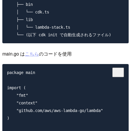
    ├── bin

    │   └── cdk.ts

    ├── lib

    │   └── lambda-stack.ts

main.go は
こちら
のコードを使用
package main

import (

    "fmt"

    "context"

    "github.com/aws/aws-lambda-go/lambda"

)
