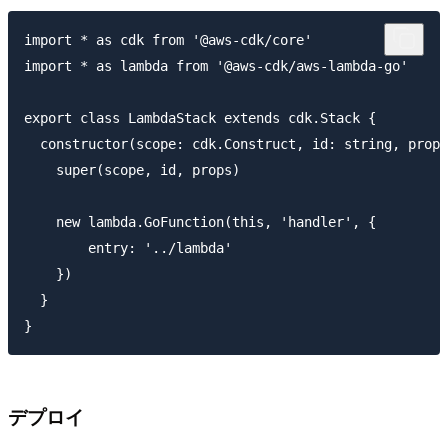
import * as cdk from '@aws-cdk/core'

import * as lambda from '@aws-cdk/aws-lambda-go'

export class LambdaStack extends cdk.Stack {

  constructor(scope: cdk.Construct, id: string, props
    super(scope, id, props)

    new lambda.GoFunction(this, 'handler', {

        entry: '../lambda'

    })

  }

デプロイ