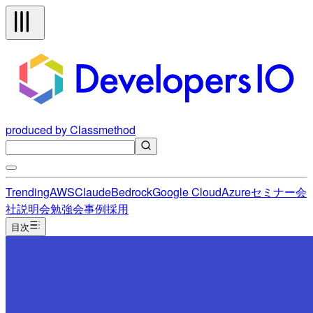
produced by Classmethod
Trending
AWS
Claude
Bedrock
Google Cloud
Azure
セミナー
会
社説明会
勉強会
事例
採用
目次