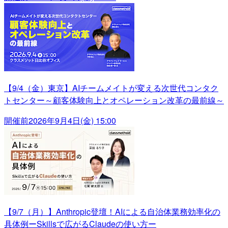
【9/4（金）東京】AIチームメイトが変える次世代コンタク
トセンター～顧客体験向上とオペレーション改革の最前線～
開催前
2026年9月4日(金) 15:00
【9/7（月）】Anthropic登壇！AIによる自治体業務効率化の
具体例ーSkillsで広がるClaudeの使い方ー