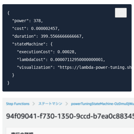
{

  "power": 378,

  "cost": 0.000002457,

  "duration": 399.5566666666667,

  "stateMachine": {

    "executionCost": 0.00028,

    "lambdaCost": 0.00007112950000000001,

    "visualization": "https://lambda-power-tuning.sho
  }
