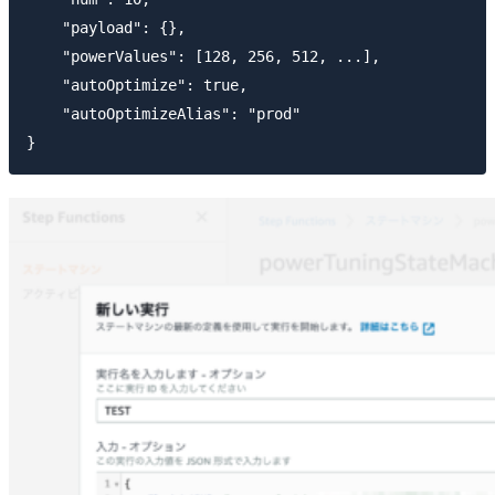
    "payload": {},

    "powerValues": [128, 256, 512, ...],

    "autoOptimize": true,

    "autoOptimizeAlias": "prod"
