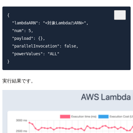
{

  "lambdaARN": "<対象LambdaのARN>",

  "num": 5,

  "payload": {},

  "parallelInvocation": false,

  "powerValues": "ALL"

実行結果です。