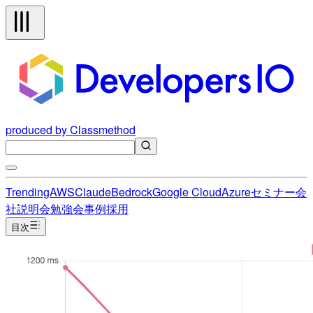
produced by Classmethod
Trending
AWS
Claude
Bedrock
Google Cloud
Azure
セミナー
会
社説明会
勉強会
事例
採用
目次