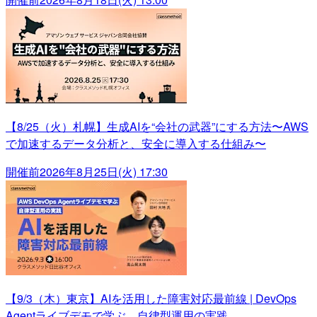
【8/25（火）札幌】生成AIを“会社の武器”にする方法〜AWS
で加速するデータ分析と、安全に導入する仕組み〜
開催前
2026年8月25日(火) 17:30
【9/3（木）東京】AIを活用した障害対応最前線 | DevOps
Agentライブデモで学ぶ、自律型運用の実践