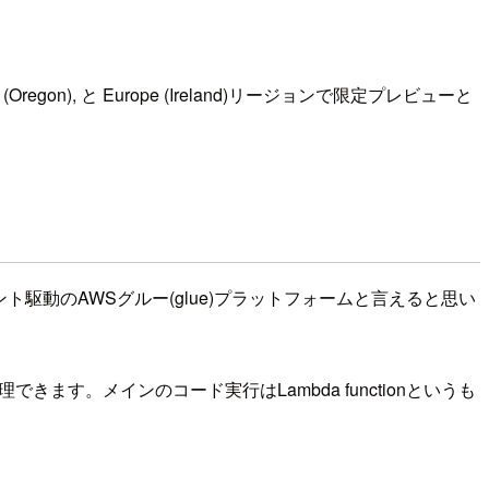
 (Oregon), と Europe (Ireland)リージョンで限定プレビューと
ト駆動のAWSグルー(glue)プラットフォームと言えると思い
きます。メインのコード実行はLambda functionというも