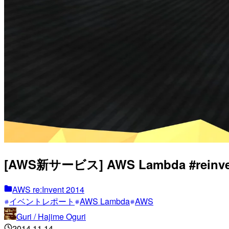
[AWS新サービス] AWS Lambda #reinve
AWS re:Invent 2014
イベントレポート
AWS Lambda
AWS
Guri / Hajime Oguri
2014.11.14