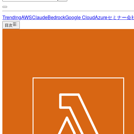
Trending
AWS
Claude
Bedrock
Google Cloud
Azure
セミナー
会
目次