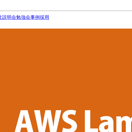
社説明会
勉強会
事例
採用