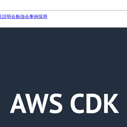
社説明会
勉強会
事例
採用