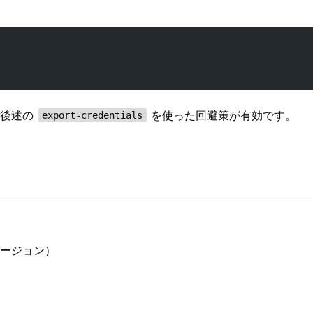
、後述の
を使った回避策が有効です。
export-credentials
したバージョン）