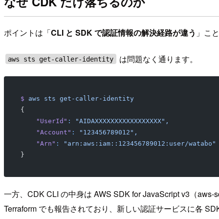
なぜ CDK だけ落ちるのか
ポイントは「
CLI と SDK で認証情報の解決経路が違う
」こ
は問題なく通ります。
aws sts get-caller-identity
$
 aws
 sts
 get-caller-identity
{
    "UserId"
:
 "AIDAXXXXXXXXXXXXXXXXX",
    "Account"
:
 "123456789012",
    "Arn"
:
 "arn:aws:iam::123456789012:user/watabo"
}
一方、CDK CLI の中身は AWS SDK for JavaScript v3（a
Terraform でも報告されており、新しい認証サービスに各