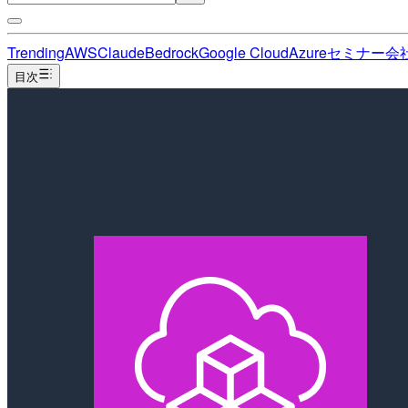
Trending
AWS
Claude
Bedrock
Google Cloud
Azure
セミナー
会
目次