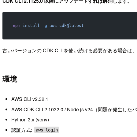
CDK CLI 2.1125.0 以降にアップデートすれば解消します。
npm
 install
 -g
 aws-cdk@latest
古いバージョンの CDK CLI を使い続ける必要がある場合は
環境
AWS CLI v2.32.1
AWS CDK CLI 2.1032.0 / Node.js v24（問題が発生
Python 3.x (venv)
認証方式:
aws login