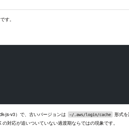
とです。
ws-sdk-js-v3）で、古いバージョンは
形式を
~/.aws/login/cache
 SDK の対応が追いついていない過渡期ならではの現象です。