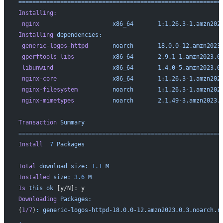
==========================================================
Installing:
 nginx
                     x86_64
       1:1.26.3-1.amzn202
Installing
 dependencies:
 generic-logos-httpd
       noarch
       18.0.0-12.amzn2023
 gperftools-libs
           x86_64
       2.9.1-1.amzn2023.0
 libunwind
                 x86_64
       1.4.0-5.amzn2023.0
 nginx-core
                x86_64
       1:1.26.3-1.amzn202
 nginx-filesystem
          noarch
       1:1.26.3-1.amzn202
 nginx-mimetypes
           noarch
       2.1.49-3.amzn2023.
Transaction
 Summary
==========================================================
Install
  7
 Packages
Total
 download
 size:
 1.1
 M
Installed
 size:
 3.6
 M
Is
 this
 ok
 [y/N]: y
Downloading
 Packages:
(
1/7
)
:
 generic-logos-httpd-18.0.0-12.amzn2023.0.3.noarch.r
.