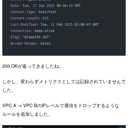
Date:
 Tue,
 17
 Jun
 2025
 00:36:13
 GMT
Content-Type:
 text/html
Content-Length:
 615
Last-Modified:
 Tue,
 11
 Feb
 2025
 02:00:47
 GMT
Connection:
 keep-alive
ETag:
 "67aaaf4f-267"
Accept-Ranges:
 bytes
200 OKが返ってきましたね。
しかし、変わらずメトリクスとしては記録されていませんで
した。
VPC A → VPC BのIPレベルで通信をドロップするような
ルールを追加しました。