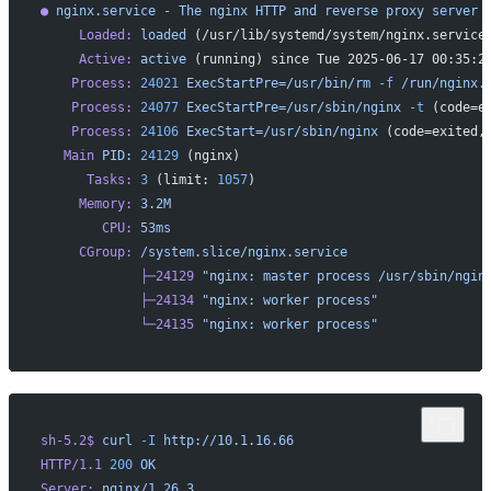
●
 nginx.service
 -
 The
 nginx
 HTTP
 and
 reverse
 proxy
 server
     Loaded:
 loaded
 (/usr/lib/systemd/system/nginx.service
     Active:
 active
 (running) since Tue 2025-06-17 00:35:2
    Process:
 24021
 ExecStartPre=/usr/bin/rm
 -f
 /run/nginx.
    Process:
 24077
 ExecStartPre=/usr/sbin/nginx
 -t
 (code=e
    Process:
 24106
 ExecStart=/usr/sbin/nginx
 (code=exited,
   Main
 PID:
 24129
 (nginx)
      Tasks:
 3
 (limit: 
1057
)
     Memory:
 3.2M
        CPU:
 53ms
     CGroup:
 /system.slice/nginx.service
             ├─24129
 "nginx: master process /usr/sbin/ngin
             ├─24134
 "nginx: worker process"
             └─24135
 "nginx: worker process"
sh-5.2$
 curl
 -I
 http://10.1.16.66
HTTP/1.1
 200
 OK
Server:
 nginx/1.26.3