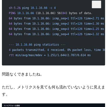
sh-5.2$
 ping
 10.1.16.66
 -c
 4
PING
 10.1.16.66
 (10.1.16.66) 56(
84
) bytes of data.
64
 bytes
 from
 10.1.16.66:
 icmp_seq=
1
 ttl=
126
 time=
2.71
 ms
64
 bytes
 from
 10.1.16.66:
 icmp_seq=
2
 ttl=
126
 time=
1.30
 ms
64
 bytes
 from
 10.1.16.66:
 icmp_seq=
3
 ttl=
126
 time=
1.25
 ms
64
 bytes
 from
 10.1.16.66:
 icmp_seq=
4
 ttl=
126
 time=
1.32
 ms
---
 10.1.16.66
 ping
 statistics
 ---
4
 packets
 transmitted,
 4
 received,
 0%
 packet
 loss,
 time
 30
rtt
 min/avg/max/mdev
 =
 1.251/1.644/2.707/0.614
 ms
問題なくできましたね。
ただし、メトリクスを見ても何も流れていないように見えま
す。