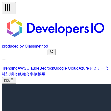
produced by Classmethod
Trending
AWS
Claude
Bedrock
Google Cloud
Azure
セミナー
会
社説明会
勉強会
事例
採用
目次