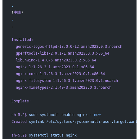
.
(
中略
)
.
.
Installed:
  generic-logos-httpd-18.0.0-12.amzn2023.0.3.noarch
  gperftools-libs-2.9.1-1.amzn2023.0.3.x86_64
  libunwind-1.4.0-5.amzn2023.0.2.x86_64
  nginx-1:1.26.3-1.amzn2023.0.1.x86_64
  nginx-core-1:1.26.3-1.amzn2023.0.1.x86_64
  nginx-filesystem-1:1.26.3-1.amzn2023.0.1.noarch
  nginx-mimetypes-2.1.49-3.amzn2023.0.3.noarch
Complete!
sh-5.2$
 sudo
 systemctl
 enable
 nginx
 --now
Created
 symlink
 /etc/systemd/system/multi-user.target.want
sh-5.2$
 systemctl
 status
 nginx