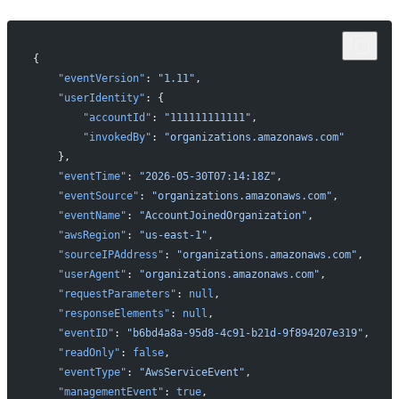
{
    "eventVersion"
: 
"1.11"
,
    "userIdentity"
: {
        "accountId"
: 
"111111111111"
,
        "invokedBy"
: 
"organizations.amazonaws.com"
    },
    "eventTime"
: 
"2026-05-30T07:14:18Z"
,
    "eventSource"
: 
"organizations.amazonaws.com"
,
    "eventName"
: 
"AccountJoinedOrganization"
,
    "awsRegion"
: 
"us-east-1"
,
    "sourceIPAddress"
: 
"organizations.amazonaws.com"
,
    "userAgent"
: 
"organizations.amazonaws.com"
,
    "requestParameters"
: 
null
,
    "responseElements"
: 
null
,
    "eventID"
: 
"b6bd4a8a-95d8-4c91-b21d-9f894207e319"
,
    "readOnly"
: 
false
,
    "eventType"
: 
"AwsServiceEvent"
,
    "managementEvent"
: 
true
,