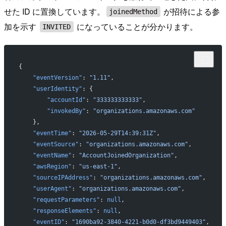
せた ID に置換しています。
が招待による参
joinedMethod
加を示す
になっていることが分かります。
INVITED
{
    "eventVersion"
: 
"1.11"
,
    "userIdentity"
: {
        "accountId"
: 
"333333333333"
,
        "invokedBy"
: 
"organizations.amazonaws.com"
    },
    "eventTime"
: 
"2026-05-29T14:39:31Z"
,
    "eventSource"
: 
"organizations.amazonaws.com"
,
    "eventName"
: 
"AccountJoinedOrganization"
,
    "awsRegion"
: 
"us-east-1"
,
    "sourceIPAddress"
: 
"organizations.amazonaws.com"
,
    "userAgent"
: 
"organizations.amazonaws.com"
,
    "requestParameters"
: 
null
,
    "responseElements"
: 
null
,
    "eventID"
: 
"1690ba92-3840-4221-b0d0-df3bd9449403"
,