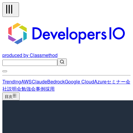
produced by Classmethod
Trending
AWS
Claude
Bedrock
Google Cloud
Azure
セミナー
会
社説明会
勉強会
事例
採用
目次