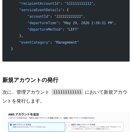
    "recipientAccountId"
: 
"111111111111"
,
    "serviceEventDetails"
: {
        "accountId"
: 
"222222222222"
,
        "departureTime"
: 
"May 29, 2026 2:39:31 PM"
,
        "departureMethod"
: 
"LEFT"
    },
    "eventCategory"
: 
"Management"
}
新規アカウントの発行
次に、管理アカウント
において新規アカウ
111111111111
ントを発行します。