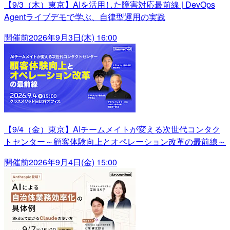
【9/3（木）東京】AIを活用した障害対応最前線 | DevOps
Agentライブデモで学ぶ、自律型運用の実践
開催前
2026年9月3日(木) 16:00
【9/4（金）東京】AIチームメイトが変える次世代コンタク
トセンター～顧客体験向上とオペレーション改革の最前線～
開催前
2026年9月4日(金) 15:00