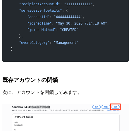
    "recipientAccountId"
: 
"111111111111"
,
    "serviceEventDetails"
: {
        "accountId"
: 
"444444444444"
,
        "joinedTime"
: 
"May 30, 2026 7:14:18 AM"
,
        "joinedMethod"
: 
"CREATED"
    },
    "eventCategory"
: 
"Management"
}
既存アカウントの閉鎖
次に、アカウントを閉鎖してみます。