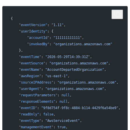
{
    "eventVersion"
: 
"1.11"
,
    "userIdentity"
: {
        "accountId"
: 
"111111111111"
,
        "invokedBy"
: 
"organizations.amazonaws.com"
    },
    "eventTime"
: 
"2026-05-29T14:39:31Z"
,
    "eventSource"
: 
"organizations.amazonaws.com"
,
    "eventName"
: 
"AccountDepartedOrganization"
,
    "awsRegion"
: 
"us-east-1"
,
    "sourceIPAddress"
: 
"organizations.amazonaws.com"
,
    "userAgent"
: 
"organizations.amazonaws.com"
,
    "requestParameters"
: 
null
,
    "responseElements"
: 
null
,
    "eventID"
: 
"9f8d754f-9f8c-4884-b114-4429f6a54be9"
,
    "readOnly"
: 
false
,
    "eventType"
: 
"AwsServiceEvent"
,
    "managementEvent"
: 
true
,