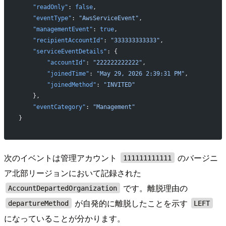
    "readOnly"
: 
false
,
    "eventType"
: 
"AwsServiceEvent"
,
    "managementEvent"
: 
true
,
    "recipientAccountId"
: 
"333333333333"
,
    "serviceEventDetails"
: {
        "accountId"
: 
"222222222222"
,
        "joinedTime"
: 
"May 29, 2026 2:39:31 PM"
,
        "joinedMethod"
: 
"INVITED"
    },
    "eventCategory"
: 
"Management"
}
次のイベントは管理アカウント
のバージニ
111111111111
ア北部リージョンにおいて記録された
です。離脱理由の
AccountDepartedOrganization
が自発的に離脱したことを示す
departureMethod
LEFT
になっていることが分かります。