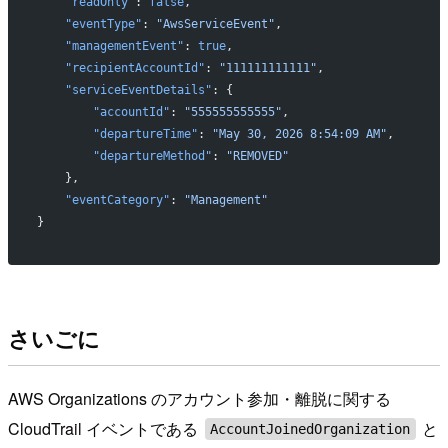
    "readOnly"
: 
false
,
    "eventType"
: 
"AwsServiceEvent"
,
    "managementEvent"
: 
true
,
    "recipientAccountId"
: 
"111111111111"
,
    "serviceEventDetails"
: {
        "accountId"
: 
"555555555555"
,
        "departureTime"
: 
"May 30, 2026 8:54:09 AM"
,
        "departureMethod"
: 
"REMOVED"
    },
    "eventCategory"
: 
"Management"
}
さいごに
AWS Organizations のアカウント参加・離脱に関する
CloudTrail イベントである
と
AccountJoinedOrganization