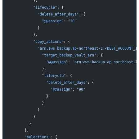
          },
          "lifecycle"
: {
            "delete_after_days"
: {
              "@@assign"
: 
"30"
            }
          },
          "copy_actions"
: {
            "arn:aws:backup:ap-northeast-1:<DEST_ACCOUNT_I
              "target_backup_vault_arn"
: {
                "@@assign"
: 
"arn:aws:backup:ap-northeast-1
              },
              "lifecycle"
: {
                "delete_after_days"
: {
                  "@@assign"
: 
"90"
                }
              }
            }
          }
        }
      },
      "selections"
: {