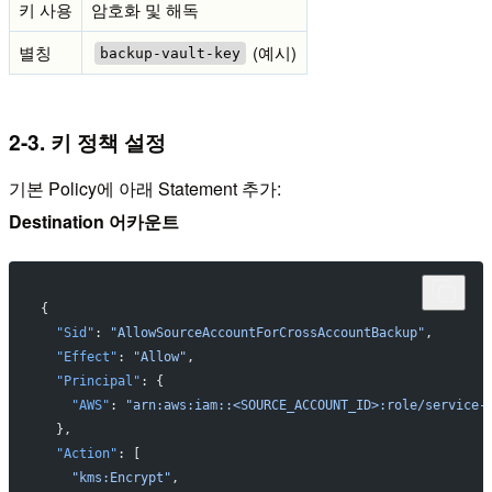
키 사용
암호화 및 해독
별칭
(예시)
backup-vault-key
2-3. 키 정책 설정
기본 Policy에 아래 Statement 추가:
Destination 어카운트
{
  "Sid"
: 
"AllowSourceAccountForCrossAccountBackup"
,
  "Effect"
: 
"Allow"
,
  "Principal"
: {
    "AWS"
: 
"arn:aws:iam::<SOURCE_ACCOUNT_ID>:role/service-
  },
  "Action"
: [
    "kms:Encrypt"
,