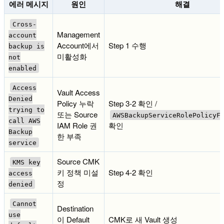
에러 메시지
원인
해결
Cross-
Management
account
Account에서
Step 1 수행
backup is
미활성화
not
enabled
Access
Vault Access
Denied
Policy 누락
Step 3-2 확인 /
trying to
또는 Source
AWSBackupServiceRolePolicyF
call AWS
IAM Role 권
확인
Backup
한 부족
service
Source CMK
KMS key
키 정책 미설
Step 4-2 확인
access
정
denied
Cannot
Destination
use
이 Default
CMK로 새 Vault 생성