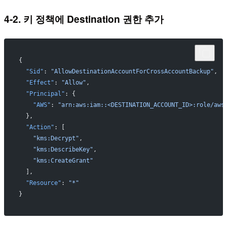
4-2. 키 정책에 Destination 권한 추가
{
  "Sid"
: 
"AllowDestinationAccountForCrossAccountBackup"
,
  "Effect"
: 
"Allow"
,
  "Principal"
: {
    "AWS"
: 
"arn:aws:iam::<DESTINATION_ACCOUNT_ID>:role/aws
  },
  "Action"
: [
    "kms:Decrypt"
,
    "kms:DescribeKey"
,
    "kms:CreateGrant"
  ],
  "Resource"
: 
"*"
}