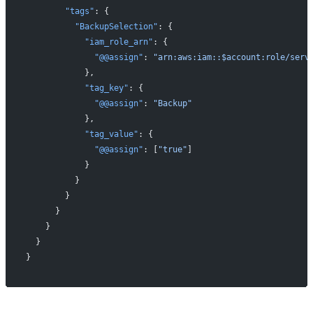
        "tags"
: {
          "BackupSelection"
: {
            "iam_role_arn"
: {
              "@@assign"
: 
"arn:aws:iam::$account:role/serv
            },
            "tag_key"
: {
              "@@assign"
: 
"Backup"
            },
            "tag_value"
: {
              "@@assign"
: [
"true"
]
            }
          }
        }
      }
    }
  }
}