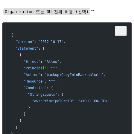
**
Organization 또는 OU 전체 허용 (선택)
{
  "Version"
: 
"2012-10-17"
,
  "Statement"
: [
    {
      "Effect"
: 
"Allow"
,
      "Principal"
: 
"*"
,
      "Action"
: 
"backup:CopyIntoBackupVault"
,
      "Resource"
: 
"*"
,
      "Condition"
: {
        "StringEquals"
: {
          "aws:PrincipalOrgID"
: 
"<YOUR_ORG_ID>"
        }
      }
    }
  ]
}