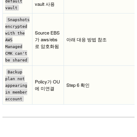
default
vault 사용
vault
Snapshots
encrypted
Source EBS
with the
가 aws/ebs
아래 대응 방법 참조
AWS
로 암호화됨
Managed
CMK can't
be shared
Backup
plan not
Policy가 OU
Step 6 확인
appearing
에 미연결
in member
account