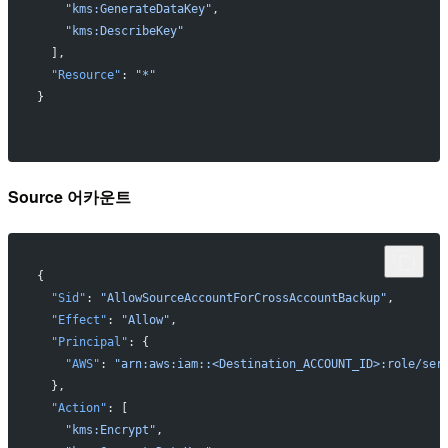
    "kms:GenerateDataKey"
,
    "kms:DescribeKey"
  ],
  "Resource"
: 
"*"
}
Source 어카운트
{
  "Sid"
: 
"AllowSourceAccountForCrossAccountBackup"
,
  "Effect"
: 
"Allow"
,
  "Principal"
: {
    "AWS"
: 
"arn:aws:iam::<Destination_ACCOUNT_ID>:role/ser
  },
  "Action"
: [
    "kms:Encrypt"
,