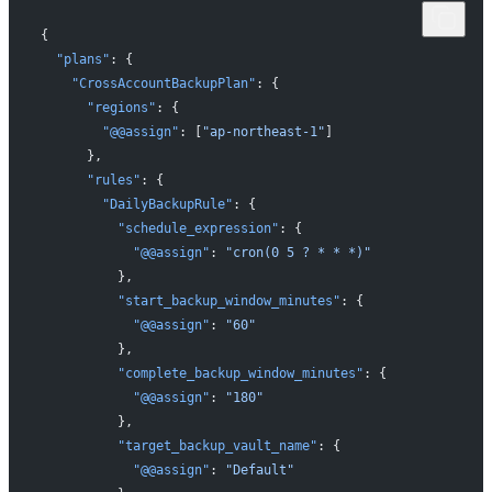
{
  "plans"
: {
    "CrossAccountBackupPlan"
: {
      "regions"
: {
        "@@assign"
: [
"ap-northeast-1"
]
      },
      "rules"
: {
        "DailyBackupRule"
: {
          "schedule_expression"
: {
            "@@assign"
: 
"cron(0 5 ? * * *)"
          },
          "start_backup_window_minutes"
: {
            "@@assign"
: 
"60"
          },
          "complete_backup_window_minutes"
: {
            "@@assign"
: 
"180"
          },
          "target_backup_vault_name"
: {
            "@@assign"
: 
"Default"