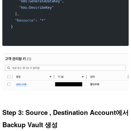
    "kms:GenerateDataKey"
,
    "kms:DescribeKey"
  ],
  "Resource"
: 
"*"
}
Step 3: Source , Destination Account에서
Backup Vault 생성