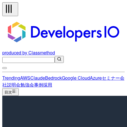
produced by Classmethod
Trending
AWS
Claude
Bedrock
Google Cloud
Azure
セミナー
会
社説明会
勉強会
事例
採用
目次