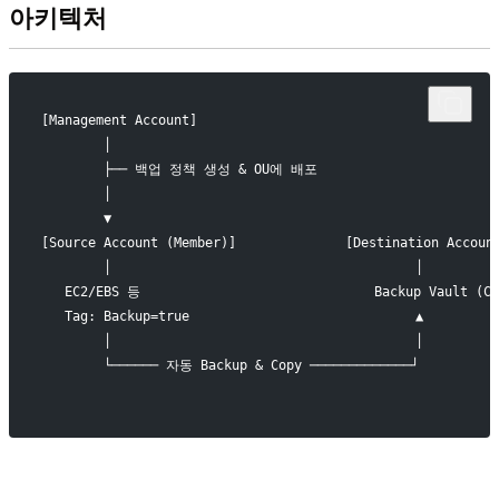
아키텍처
[Management Account]
        │
        ├── 백업 정책 생성 & OU에 배포
        │
        ▼
[Source Account (Member)]              [Destination Accoun
        │                                       │
   EC2/EBS 등                              Backup Vault (CM
   Tag: Backup=true                             ▲
        │                                       │
        └────── 자동 Backup & Copy ─────────────┘