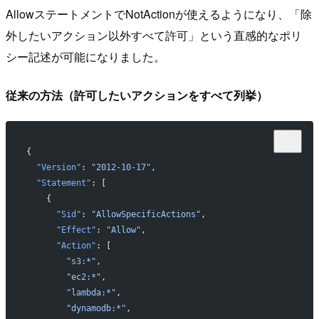
AllowステートメントでNotActionが使えるようになり、「除
外したいアクション以外すべて許可」という直感的なポリ
シー記述が可能になりました。
従来の方法（許可したいアクションをすべて列挙）
{
  "Version"
: 
"2012-10-17"
,
  "Statement"
: [
    {
      "Sid"
: 
"AllowSpecificActions"
,
      "Effect"
: 
"Allow"
,
      "Action"
: [
        "s3:*"
,
        "ec2:*"
,
        "lambda:*"
,
        "dynamodb:*"
,