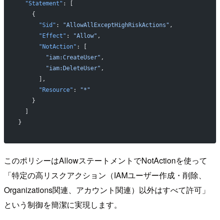
  "Statement"
: [
    {
      "Sid"
: 
"AllowAllExceptHighRiskActions"
,
      "Effect"
: 
"Allow"
,
      "NotAction"
: [
        "iam:CreateUser"
,
        "iam:DeleteUser"
,
      ],
      "Resource"
: 
"*"
    }
  ]
}
このポリシーはAllowステートメントでNotActionを使って
「特定の高リスクアクション（IAMユーザー作成・削除、
Organizations関連、アカウント関連）以外はすべて許可」
という制御を簡潔に実現します。