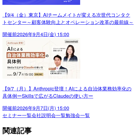
【9/4（金）東京】AIチームメイトが変える次世代コンタク
トセンター～顧客体験向上とオペレーション改革の最前線～
開催前
2026年9月4日(金) 15:00
【9/7（月）】Anthropic登壇！AIによる自治体業務効率化の
具体例ーSkillsで広がるClaudeの使い方ー
開催前
2026年9月7日(月) 15:00
セミナー一覧
会社説明会一覧
勉強会一覧
関連記事