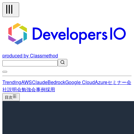
produced by Classmethod
Trending
AWS
Claude
Bedrock
Google Cloud
Azure
セミナー
会
社説明会
勉強会
事例
採用
目次