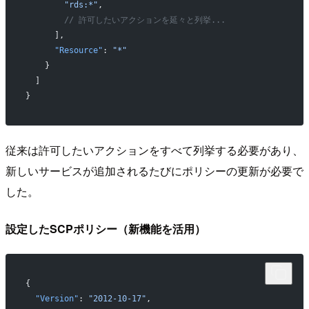
        "rds:*"
,
        // 許可したいアクションを延々と列挙...
      ],
      "Resource"
: 
"*"
    }
  ]
}
従来は許可したいアクションをすべて列挙する必要があり、
新しいサービスが追加されるたびにポリシーの更新が必要で
した。
設定したSCPポリシー（新機能を活用）
{
  "Version"
: 
"2012-10-17"
,