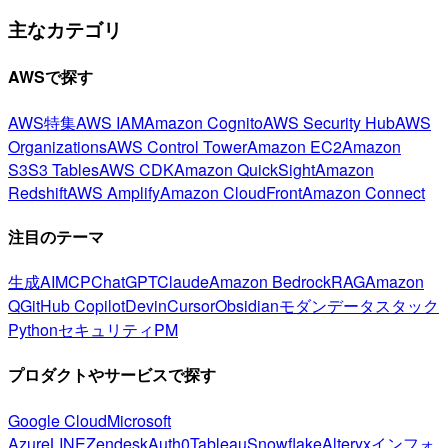
主なカテゴリ
AWSで探す
AWS特集
AWS IAM
Amazon Cognito
AWS Security Hub
AWS
Organizations
AWS Control Tower
Amazon EC2
Amazon
S3
S3 Tables
AWS CDK
Amazon QuickSight
Amazon
Redshift
AWS Amplify
Amazon CloudFront
Amazon Connect
注目のテーマ
生成AI
MCP
ChatGPT
Claude
Amazon Bedrock
RAG
Amazon
Q
GitHub Copilot
Devin
Cursor
Obsidian
モダンデータスタック
Python
セキュリティ
PM
プロダクトやサービスで探す
Google Cloud
Microsoft
Azure
LINE
Zendesk
Auth0
Tableau
Snowflake
Alteryx
インフォ