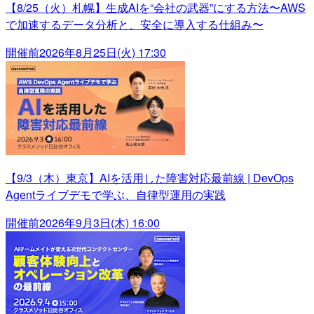
【8/25（火）札幌】生成AIを“会社の武器”にする方法〜AWS
で加速するデータ分析と、安全に導入する仕組み〜
開催前
2026年8月25日(火) 17:30
【9/3（木）東京】AIを活用した障害対応最前線 | DevOps
Agentライブデモで学ぶ、自律型運用の実践
開催前
2026年9月3日(木) 16:00