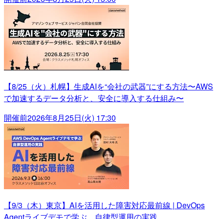
【8/25（火）札幌】生成AIを“会社の武器”にする方法〜AWS
で加速するデータ分析と、安全に導入する仕組み〜
開催前
2026年8月25日(火) 17:30
【9/3（木）東京】AIを活用した障害対応最前線 | DevOps
Agentライブデモで学ぶ、自律型運用の実践