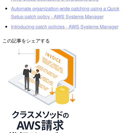
Automate organization-wide patching using a Quick
Setup patch policy - AWS Systems Manager
Introducing patch policies - AWS Systems Manager
この記事をシェアする