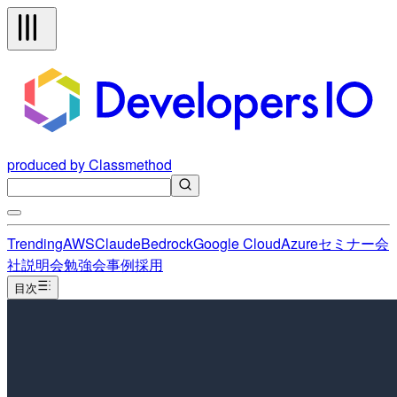
produced by Classmethod
Trending
AWS
Claude
Bedrock
Google Cloud
Azure
セミナー
会
社説明会
勉強会
事例
採用
目次