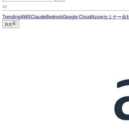
Trending
AWS
Claude
Bedrock
Google Cloud
Azure
セミナー
会
目次