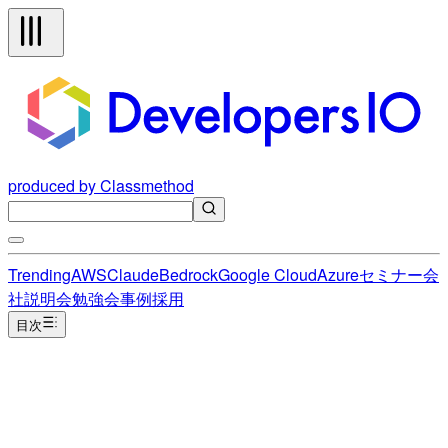
produced by Classmethod
Trending
AWS
Claude
Bedrock
Google Cloud
Azure
セミナー
会
社説明会
勉強会
事例
採用
目次