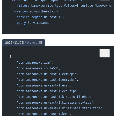
aws
 ec2
 describe-vpc-endpoint-services
 \
  --filters
 Name=service-type,Values=Interface
 Name=owner,
  --region
 ap-northeast-1
 \
  --service-region
 us-east-1
 \
  --query
 ServiceNames
2025/11/20時点の出力例
[
    "com.amazonaws.iam"
,
    "com.amazonaws.route53"
,
    "com.amazonaws.us-east-1.ecr.api"
,
    "com.amazonaws.us-east-1.ecr.dkr"
,
    "com.amazonaws.us-east-1.ecs"
,
    "com.amazonaws.us-east-1.ecs-fips"
,
    "com.amazonaws.us-east-1.kinesis-firehose"
,
    "com.amazonaws.us-east-1.kinesisanalytics"
,
    "com.amazonaws.us-east-1.kinesisanalytics-fips"
,
    "com.amazonaws.us-east-1.kms"
,