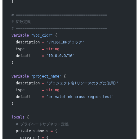
}
# ==========================================
# 変数定義
# ==========================================
variable
 "vpc_cidr"
 {
  description
 =
 "VPCのCIDRブロック"
  type
        =
 string
  default
     =
 "10.0.0.0/16"
}
variable
 "project_name"
 {
  description
 =
 "プロジェクト名(リソースのタグに使用)"
  type
        =
 string
  default
     =
 "privatelink-cross-region-test"
}
locals
 {
  # プライベートサブネット定義
  private_subnets
 =
 {
    private_1 
=
 {