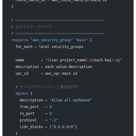
  route_table_id
 =
 aws_route_table
.
private
.
id
}
# ==========================================
# セキュリティグループ
# ==========================================
resource
 "aws_security_group"
 "main"
 {
  for_each
 =
 local
.
security_groups
  name
        =
 "
${
var
.
project_name
}
-
${
each
.
key
}
-sg"
  description
 =
 each
.
value
.
description
  vpc_id
      =
 aws_vpc
.
main
.
id
  # すべてのアウトバウンド通信を許可
  egress
 {
    description
 =
 "Allow all outbound"
    from_port
   =
 0
    to_port
     =
 0
    protocol
    =
 "-1"
    cidr_blocks
 =
 [
"0.0.0.0/0"
]
  }