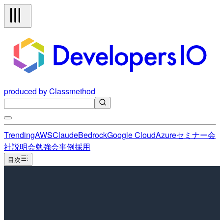
produced by Classmethod
Trending
AWS
Claude
Bedrock
Google Cloud
Azure
セミナー
会
社説明会
勉強会
事例
採用
目次