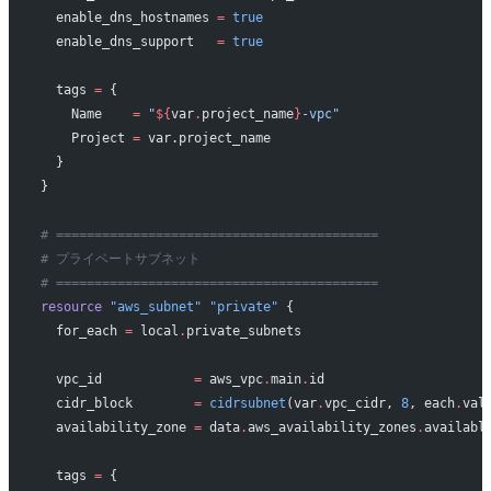
  enable_dns_hostnames
 =
 true
  enable_dns_support
   =
 true
  tags
 =
 {
    Name    
=
 "
${
var
.
project_name
}
-vpc"
    Project 
=
 var.project_name
  }
}
# ==========================================
# プライベートサブネット
# ==========================================
resource
 "aws_subnet"
 "private"
 {
  for_each
 =
 local
.
private_subnets
  vpc_id
            =
 aws_vpc
.
main
.
id
  cidr_block
        =
 cidrsubnet
(var
.
vpc_cidr, 
8
, each
.
val
  availability_zone
 =
 data
.
aws_availability_zones
.
availabl
  tags
 =
 {