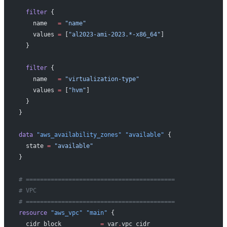
  filter
 {
    name
   =
 "name"
    values
 =
 [
"al2023-ami-2023.*-x86_64"
]
  }
  filter
 {
    name
   =
 "virtualization-type"
    values
 =
 [
"hvm"
]
  }
}
data
 "aws_availability_zones"
 "available"
 {
  state
 =
 "available"
}
# ==========================================
# VPC
# ==========================================
resource
 "aws_vpc"
 "main"
 {
  cidr_block
           =
 var
.
vpc_cidr