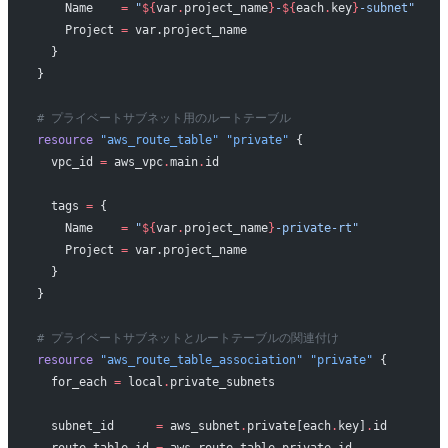
    Name    
=
 "
${
var
.
project_name
}
-
${
each
.
key
}
-subnet"
    Project 
=
 var.project_name
  }
}
# プライベートサブネット用のルートテーブル
resource
 "aws_route_table"
 "private"
 {
  vpc_id
 =
 aws_vpc
.
main
.
id
  tags
 =
 {
    Name    
=
 "
${
var
.
project_name
}
-private-rt"
    Project 
=
 var.project_name
  }
}
# プライベートサブネットとルートテーブルの関連付け
resource
 "aws_route_table_association"
 "private"
 {
  for_each
 =
 local
.
private_subnets
  subnet_id
      =
 aws_subnet
.
private[each
.
key]
.
id