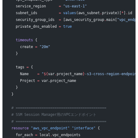
  service_region
      =
 "us-east-1"
  subnet_ids
          =
 values
(aws_subnet
.
private)[
*
]
.
id
  security_group_ids
  =
 [aws_security_group
.
main[
"vpc_endp
  private_dns_enabled
 =
 true
  timeouts
 {
    create
 =
 "20m"
  }
  tags
 =
 {
    Name    
=
 "
${
var
.
project_name
}
-s3-cross-region-endpoin
    Project 
=
 var.project_name
  }
}
# ==========================================
# SSM Session Manager用のVPCエンドポイント
# ==========================================
resource
 "aws_vpc_endpoint"
 "interface"
 {
  for_each
 =
 local
.
vpc_endpoints