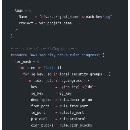
  tags
 =
 {
    Name    
=
 "
${
var
.
project_name
}
-
${
each
.
key
}
-sg"
    Project 
=
 var.project_name
  }
}
# セキュリティグループのIngressルール
resource
 "aws_security_group_rule"
 "ingress"
 {
  for_each
 =
 {
    for
 item 
in
 flatten
([
      for
 sg_key, sg 
in
 local
.
security_groups 
:
 [
        for
 idx, rule 
in
 sg
.
ingress 
:
 {
          key         
=
 "
${
sg_key
}
-
${
idx
}
"
          sg_key      
=
 sg_key
          description 
=
 rule.description
          from_port   
=
 rule.from_port
          to_port     
=
 rule.to_port
          protocol    
=
 rule.protocol
          cidr_blocks 
=
 rule.cidr_blocks