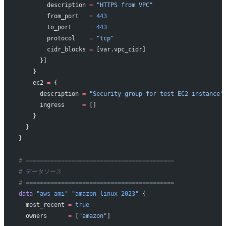
        description 
=
 "HTTPS from VPC"
        from_port   
=
 443
        to_port     
=
 443
        protocol    
=
 "tcp"
        cidr_blocks 
=
 [var.vpc_cidr]
      }]
    }
    ec2 
=
 {
      description 
=
 "Security group for test EC2 instance"
      ingress     
=
 []
    }
  }
}
# ==========================================
# データソース
# ==========================================
data
 "aws_ami"
 "amazon_linux_2023"
 {
  most_recent
 =
 true
  owners
      =
 [
"amazon"
]