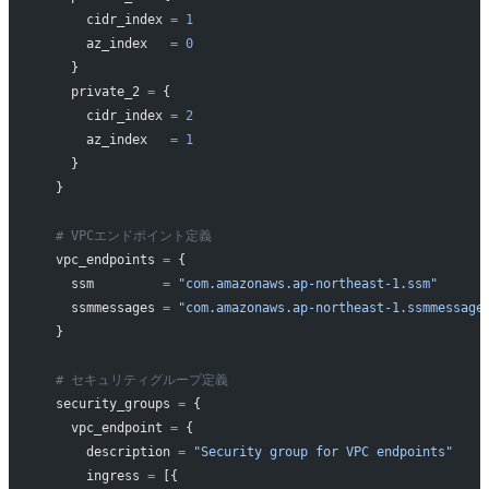
      cidr_index 
=
 1
      az_index   
=
 0
    }
    private_2 
=
 {
      cidr_index 
=
 2
      az_index   
=
 1
    }
  }
  # VPCエンドポイント定義
  vpc_endpoints
 =
 {
    ssm         
=
 "com.amazonaws.ap-northeast-1.ssm"
    ssmmessages 
=
 "com.amazonaws.ap-northeast-1.ssmmessage
  }
  # セキュリティグループ定義
  security_groups
 =
 {
    vpc_endpoint 
=
 {
      description 
=
 "Security group for VPC endpoints"
      ingress 
=
 [{