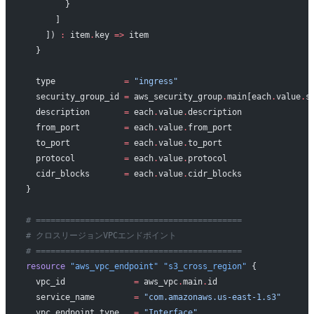
        }
      ]
    ]) 
:
 item
.
key 
=>
 item
  }
  type
              =
 "ingress"
  security_group_id
 =
 aws_security_group
.
main[each
.
value
.
s
  description
       =
 each
.
value
.
description
  from_port
         =
 each
.
value
.
from_port
  to_port
           =
 each
.
value
.
to_port
  protocol
          =
 each
.
value
.
protocol
  cidr_blocks
       =
 each
.
value
.
cidr_blocks
}
# ==========================================
# クロスリージョンVPCエンドポイント
# ==========================================
resource
 "aws_vpc_endpoint"
 "s3_cross_region"
 {
  vpc_id
              =
 aws_vpc
.
main
.
id
  service_name
        =
 "com.amazonaws.us-east-1.s3"
  vpc_endpoint_type
   =
 "Interface"