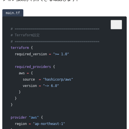
main.tf
# ==========================================
# Terraform設定
# ==========================================
terraform
 {
  required_version
 =
 ">= 1.0"
  required_providers
 {
    aws
 =
 {
      source  
=
 "hashicorp/aws"
      version 
=
 "~> 6.0"
    }
  }
}
provider
 "aws"
 {
  region
 =
 "ap-northeast-1"