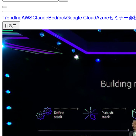
Trending
AWS
Claude
Bedrock
Google Cloud
Azure
セミナー
会
目次