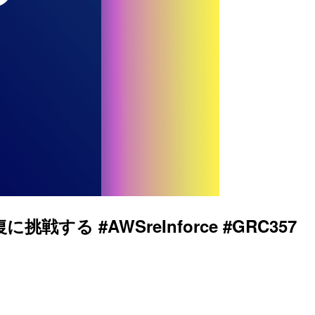
る #AWSreInforce #GRC357