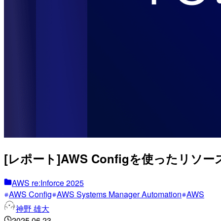
[レポート]AWS Configを使ったリソー
AWS re:Inforce 2025
AWS Config
AWS Systems Manager Automation
AWS
神野 雄大
2025.06.23