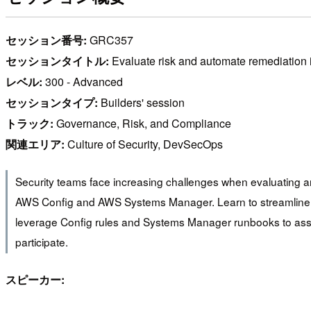
セッション番号:
GRC357
セッションタイトル:
Evaluate risk and automate remediation
レベル:
300 - Advanced
セッションタイプ:
Builders' session
トラック:
Governance, Risk, and Compliance
関連エリア:
Culture of Security, DevSecOps
Security teams face increasing challenges when evaluating a
AWS Config and AWS Systems Manager. Learn to streamline se
leverage Config rules and Systems Manager runbooks to asses
participate.
スピーカー: