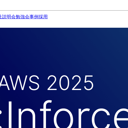
社説明会
勉強会
事例
採用