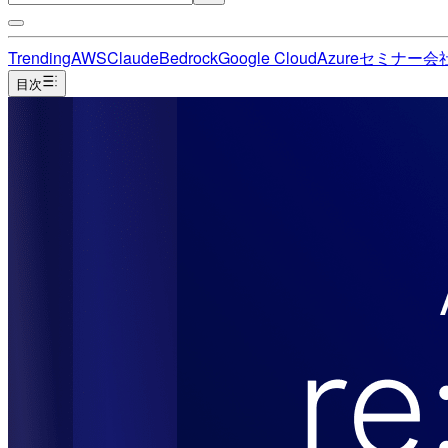
Trending
AWS
Claude
Bedrock
Google Cloud
Azure
セミナー
会
目次