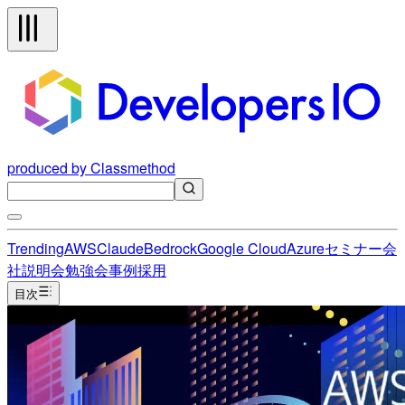
produced by Classmethod
Trending
AWS
Claude
Bedrock
Google Cloud
Azure
セミナー
会
社説明会
勉強会
事例
採用
目次