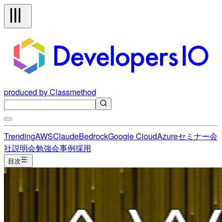
produced by Classmethod
Trending
AWS
Claude
Bedrock
Google Cloud
Azure
セミナー
会
社説明会
勉強会
事例
採用
目次