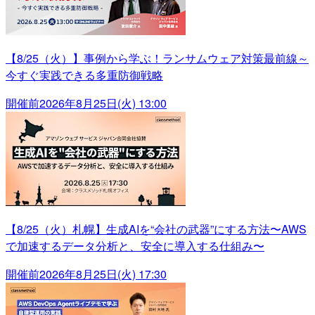
【8/25（火）】事例から学ぶ！ランサムウェア対策最前線～
今すぐ実践できる多重防御戦略
開催前
2026年8月25日(火) 13:00
【8/25（火）札幌】生成AIを“会社の武器”にする方法〜AWS
で加速するデータ分析と、安全に導入する仕組み〜
開催前
2026年8月25日(火) 17:30