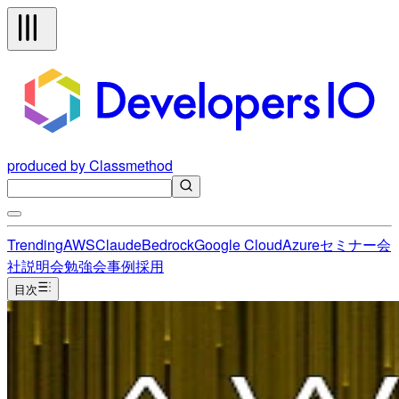
produced by Classmethod
Trending
AWS
Claude
Bedrock
Google Cloud
Azure
セミナー
会
社説明会
勉強会
事例
採用
目次