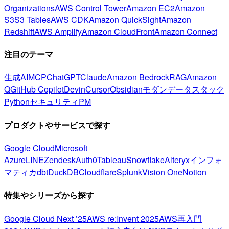
Organizations
AWS Control Tower
Amazon EC2
Amazon
S3
S3 Tables
AWS CDK
Amazon QuickSight
Amazon
Redshift
AWS Amplify
Amazon CloudFront
Amazon Connect
注目のテーマ
生成AI
MCP
ChatGPT
Claude
Amazon Bedrock
RAG
Amazon
Q
GitHub Copilot
Devin
Cursor
Obsidian
モダンデータスタック
Python
セキュリティ
PM
プロダクトやサービスで探す
Google Cloud
Microsoft
Azure
LINE
Zendesk
Auth0
Tableau
Snowflake
Alteryx
インフォ
マティカ
dbt
DuckDB
Cloudflare
Splunk
Vision One
Notion
特集やシリーズから探す
Google Cloud Next ’25
AWS re:Invent 2025
AWS再入門