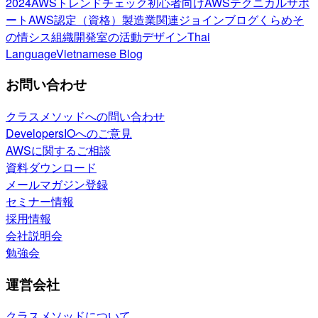
2024
AWSトレンドチェック
初心者向け
AWSテクニカルサポ
ート
AWS認定（資格）
製造業関連
ジョインブログ
くらめそ
の情シス
組織開発室の活動
デザイン
Thai
Language
Vietnamese Blog
お問い合わせ
クラスメソッドへの問い合わせ
DevelopersIOへのご意見
AWSに関するご相談
資料ダウンロード
メールマガジン登録
セミナー情報
採用情報
会社説明会
勉強会
運営会社
クラスメソッドについて