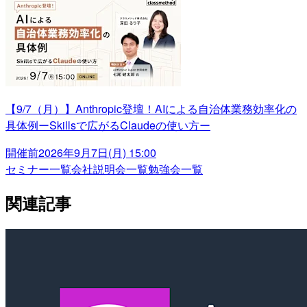
【9/7（月）】Anthropic登壇！AIによる自治体業務効率化の
具体例ーSkillsで広がるClaudeの使い方ー
開催前
2026年9月7日(月) 15:00
セミナー一覧
会社説明会一覧
勉強会一覧
関連記事