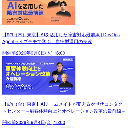
【9/3（木）東京】AIを活用した障害対応最前線 | DevOps
Agentライブデモで学ぶ、自律型運用の実践
開催前
2026年9月3日(木) 16:00
【9/4（金）東京】AIチームメイトが変える次世代コンタク
トセンター～顧客体験向上とオペレーション改革の最前線～
開催前
2026年9月4日(金) 15:00