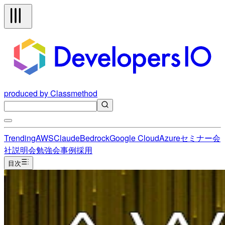
produced by Classmethod
Trending
AWS
Claude
Bedrock
Google Cloud
Azure
セミナー
会
社説明会
勉強会
事例
採用
目次