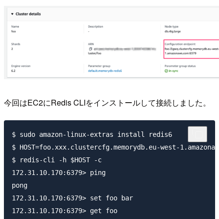
今回はEC2にRedis CLIをインストールして接続しました。
$ sudo amazon-linux-extras install redis6

$ HOST=foo.xxx.clustercfg.memorydb.eu-west-1.amazonaw
$ redis-cli -h $HOST -c

172.31.10.170:6379> ping

pong

172.31.10.170:6379> set foo bar

172.31.10.170:6379> get foo
