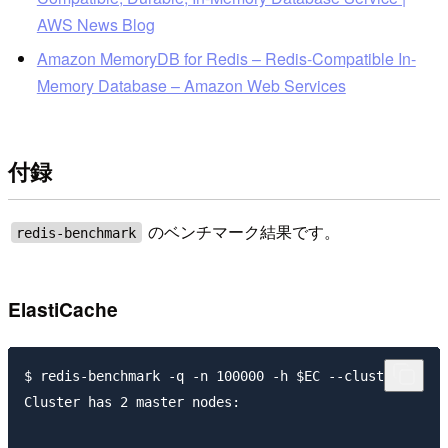
AWS News Blog
Amazon MemoryDB for Redis – Redis-Compatible In-
Memory Database – Amazon Web Services
付録
のベンチマーク結果です。
redis-benchmark
ElastiCache
$ redis-benchmark -q -n 100000 -h $EC --cluster

Cluster has 2 master nodes:
