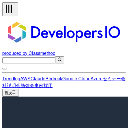
produced by Classmethod
Trending
AWS
Claude
Bedrock
Google Cloud
Azure
セミナー
会
社説明会
勉強会
事例
採用
目次