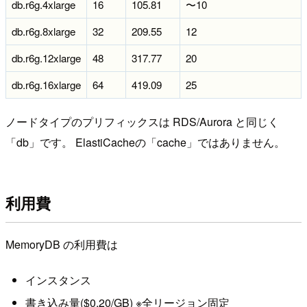
db.r6g.4xlarge
16
105.81
〜10
db.r6g.8xlarge
32
209.55
12
db.r6g.12xlarge
48
317.77
20
db.r6g.16xlarge
64
419.09
25
ノードタイプのプリフィックスは RDS/Aurora と同じく
「db」です。 ElastiCacheの「cache」ではありません。
利用費
MemoryDB の利用費は
インスタンス
書き込み量($0.20/GB) ※全リージョン固定