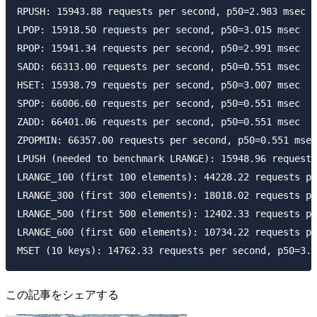
RPUSH: 15943.88 requests per second, p50=2.983 msec

LPOP: 15918.50 requests per second, p50=3.015 msec

RPOP: 15941.34 requests per second, p50=2.991 msec

SADD: 66313.00 requests per second, p50=0.551 msec

HSET: 15938.79 requests per second, p50=3.007 msec

SPOP: 66006.60 requests per second, p50=0.551 msec

ZADD: 66401.06 requests per second, p50=0.551 msec

ZPOPMIN: 66357.00 requests per second, p50=0.551 msec

LPUSH (needed to benchmark LRANGE): 15948.96 requests
LRANGE_100 (first 100 elements): 44228.22 requests pe
LRANGE_300 (first 300 elements): 18018.02 requests pe
LRANGE_500 (first 500 elements): 12402.33 requests pe
LRANGE_600 (first 600 elements): 10734.22 requests pe
この記事をシェアする