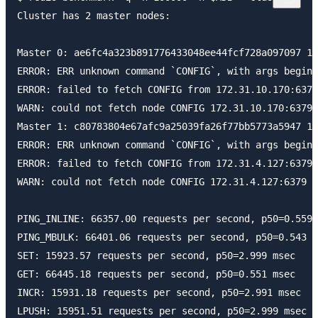
Cluster has 2 master nodes:

Master 0: ae6fc4a323b891776433048ee44fcf728a097097 17
ERROR: ERR unknown command `CONFIG`, with args beginn
ERROR: failed to fetch CONFIG from 172.31.10.170:6379

WARN: could not fetch node CONFIG 172.31.10.170:6379

Master 1: c80783804e67afc9a25039fa26f77bb5773a5947 17
ERROR: ERR unknown command `CONFIG`, with args beginn
ERROR: failed to fetch CONFIG from 172.31.4.127:6379

WARN: could not fetch node CONFIG 172.31.4.127:6379

PING_INLINE: 66357.00 requests per second, p50=0.559 
PING_MBULK: 66401.06 requests per second, p50=0.543 m
SET: 15923.57 requests per second, p50=2.999 msec

GET: 66445.18 requests per second, p50=0.551 msec

INCR: 15931.18 requests per second, p50=2.991 msec

LPUSH: 15951.51 requests per second, p50=2.999 msec
