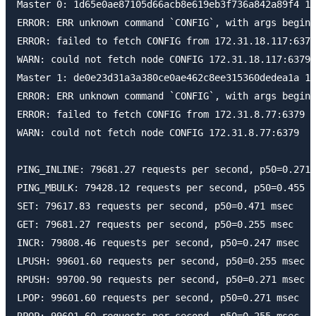
Master 0: 1d65e0ae87105d66acb8e619eb3f736a842a89f4 17
ERROR: ERR unknown command `CONFIG`, with args beginn
ERROR: failed to fetch CONFIG from 172.31.18.117:6379

WARN: could not fetch node CONFIG 172.31.18.117:6379

Master 1: de0e23d31a3a380ce0ae462c8ee315360dedea1a 17
ERROR: ERR unknown command `CONFIG`, with args beginn
ERROR: failed to fetch CONFIG from 172.31.8.77:6379

WARN: could not fetch node CONFIG 172.31.8.77:6379

PING_INLINE: 79681.27 requests per second, p50=0.271 
PING_MBULK: 79428.12 requests per second, p50=0.455 m
SET: 79617.83 requests per second, p50=0.471 msec

GET: 79681.27 requests per second, p50=0.255 msec

INCR: 79808.46 requests per second, p50=0.247 msec

LPUSH: 99601.60 requests per second, p50=0.255 msec

RPUSH: 99700.90 requests per second, p50=0.271 msec

LPOP: 99601.60 requests per second, p50=0.271 msec
