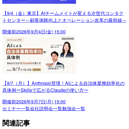
【9/4（金）東京】AIチームメイトが変える次世代コンタク
トセンター～顧客体験向上とオペレーション改革の最前線～
開催前
2026年9月4日(金) 15:00
【9/7（月）】Anthropic登壇！AIによる自治体業務効率化の
具体例ーSkillsで広がるClaudeの使い方ー
開催前
2026年9月7日(月) 15:00
セミナー一覧
会社説明会一覧
勉強会一覧
関連記事