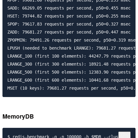
RPOP: 99601.60 requests per second, p50=0.255 msec

SADD: 66269.05 requests per second, p50=0.455 msec

HSET: 79744.82 requests per second, p50=0.255 msec

SPOP: 79617.83 requests per second, p50=0.327 msec

ZADD: 79681.27 requests per second, p50=0.447 msec

ZPOPMIN: 79491.26 requests per second, p50=0.319 msec

LPUSH (needed to benchmark LRANGE): 79681.27 requests
LRANGE_100 (first 100 elements): 44247.79 requests pe
LRANGE_300 (first 300 elements): 18921.48 requests pe
LRANGE_500 (first 500 elements): 12383.90 requests pe
LRANGE_600 (first 600 elements): 10441.68 requests pe
MemoryDB
$ redis-benchmark -q -n 100000 -h $MDB --cluster
