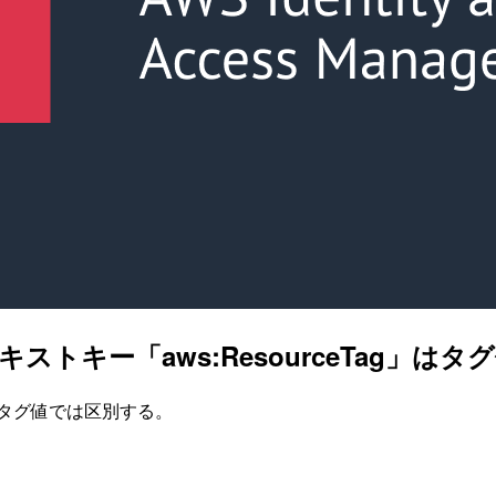
キストキー「aws:ResourceTag」
ず、タグ値では区別する。