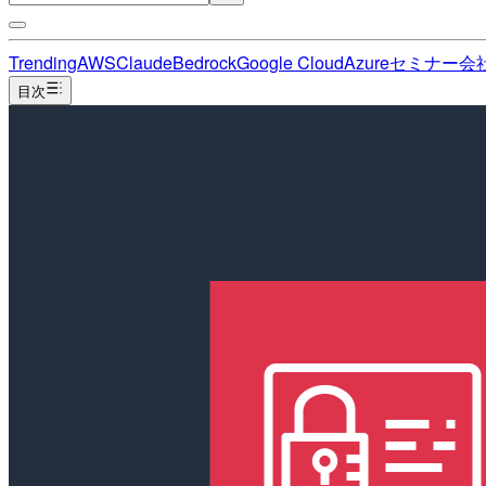
Trending
AWS
Claude
Bedrock
Google Cloud
Azure
セミナー
会
目次