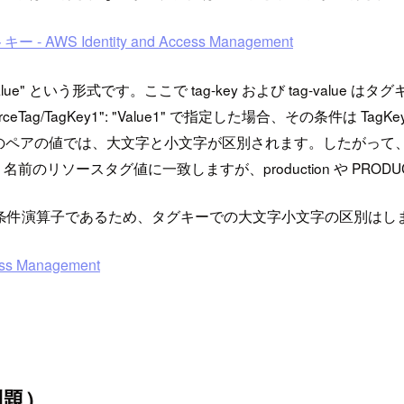
 AWS Identity and Access Management
:"tag-value" という形式です。ここで tag-key および ta
ag/TagKey1": "Value1" で指定した場合、その条件は Ta
では、大文字と小文字が区別されます。したがって、ポリシーの条件要素
n という名前のリソースタグ値に一致しますが、production や PRO
条件演算子であるため、タグキーでの大文字小文字の区別はし
s Management
問題）