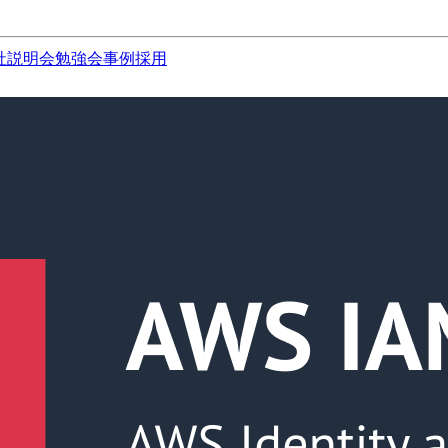
社説明会
勉強会
事例
採用