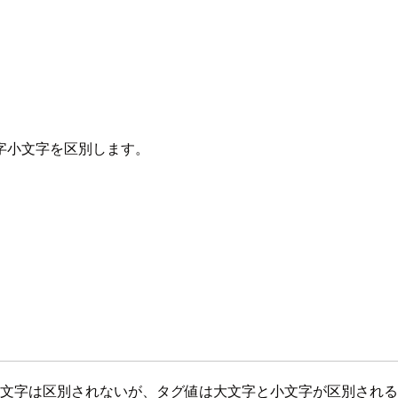
字小文字を区別します。
小文字は区別されないが、タグ値は大文字と小文字が区別され