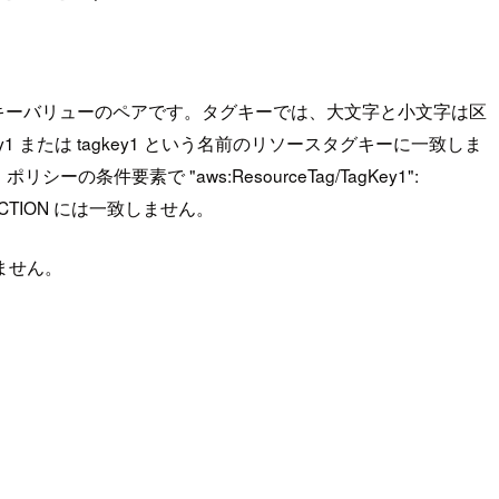
g-value はタグキーバリューのペアです。タグキーでは、大文字と小文字は区
gKey1 または tagkey1 という名前のリソースタグキーに一致しま
で "aws:ResourceTag/TagKey1":
DUCTION には一致しません。
ません。