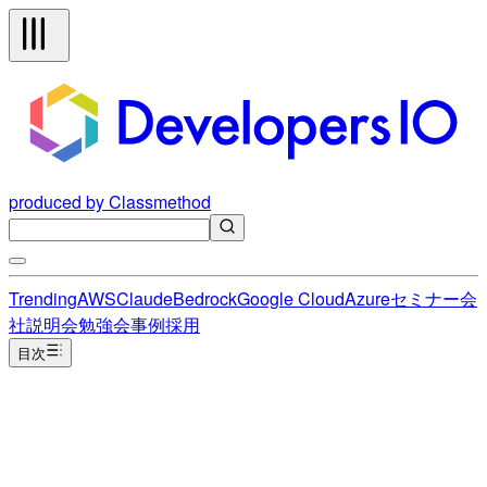
produced by Classmethod
Trending
AWS
Claude
Bedrock
Google Cloud
Azure
セミナー
会
社説明会
勉強会
事例
採用
目次