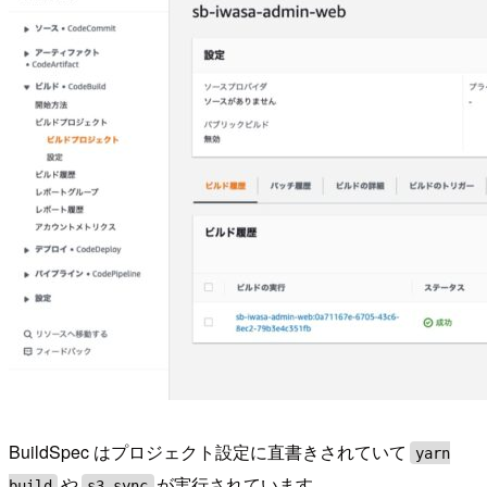
BuildSpec はプロジェクト設定に直書きされていて
yarn
や
が実行されています。
build
s3 sync