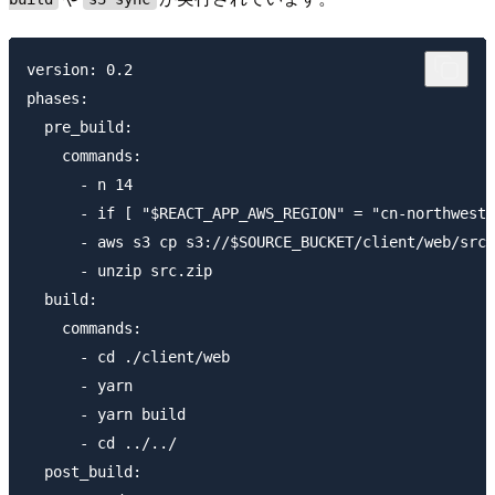
version: 0.2

phases:

  pre_build:

    commands:

      - n 14

      - if [ "$REACT_APP_AWS_REGION" = "cn-northwest-
      - aws s3 cp s3://$SOURCE_BUCKET/client/web/src.
      - unzip src.zip

  build:

    commands:

      - cd ./client/web

      - yarn

      - yarn build

      - cd ../../

  post_build:
