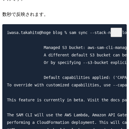
数秒で反映されます。
iwasa.takahito@hoge blog % sam sync --stack-name blog
                Managed S3 bucket: aws-sam-cli-manage
                A different default S3 bucket can be 
                Or by specifying --s3-bucket explicit
                Default capabilities applied: ('CAPAB
To override with customized capabilities, use --capab
This feature is currently in beta. Visit the docs pag
The SAM CLI will use the AWS Lambda, Amazon API Gatew
performing a CloudFormation deployment. This will cau