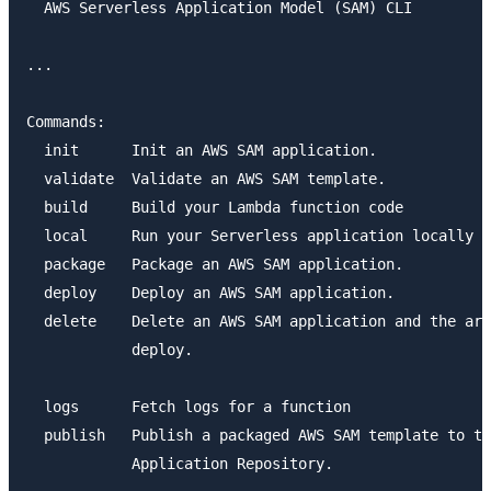
  AWS Serverless Application Model (SAM) CLI

...

Commands:

  init      Init an AWS SAM application.

  validate  Validate an AWS SAM template.

  build     Build your Lambda function code

  local     Run your Serverless application locally f
  package   Package an AWS SAM application.

  deploy    Deploy an AWS SAM application.

  delete    Delete an AWS SAM application and the art
            deploy.

  logs      Fetch logs for a function

  publish   Publish a packaged AWS SAM template to th
            Application Repository.
