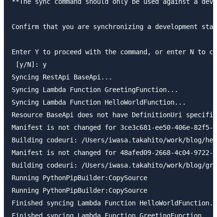
**The sync command should only be used against a deve
Confirm that you are synchronizing a development stac
Enter Y to proceed with the command, or enter N to ca
 [y/N]: y

Syncing RestApi BaseApi...

Syncing Lambda Function GreetingFunction...

Syncing Lambda Function HelloWorldFunction...

Resource BaseApi does not have DefinitionUri specifie
Manifest is not changed for 3ce3c681-ee50-406e-82f5-9
Building codeuri: /Users/iwasa.takahito/work/blog/hel
Manifest is not changed for 48afed09-2668-4c04-9722-4
Building codeuri: /Users/iwasa.takahito/work/blog/gre
Running PythonPipBuilder:CopySource

Running PythonPipBuilder:CopySource

Finished syncing Lambda Function HelloWorldFunction.

Finished syncing Lambda Function GreetingFunction.
