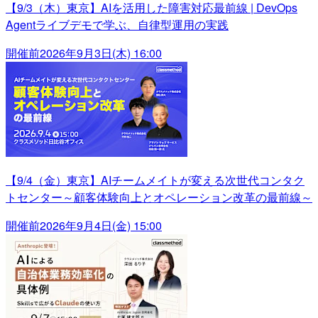
【9/3（木）東京】AIを活用した障害対応最前線 | DevOps
Agentライブデモで学ぶ、自律型運用の実践
開催前
2026年9月3日(木) 16:00
【9/4（金）東京】AIチームメイトが変える次世代コンタク
トセンター～顧客体験向上とオペレーション改革の最前線～
開催前
2026年9月4日(金) 15:00