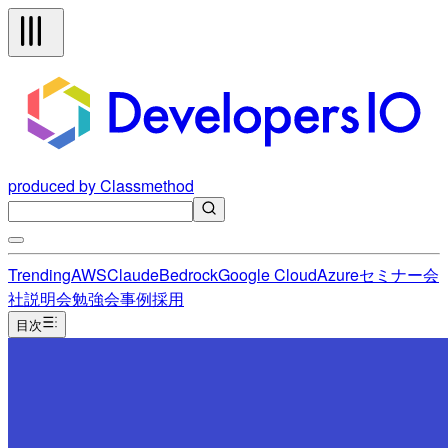
produced by Classmethod
Trending
AWS
Claude
Bedrock
Google Cloud
Azure
セミナー
会
社説明会
勉強会
事例
採用
目次