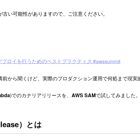
が古い可能性がありますので、ご注意ください。
 で安全なデプロイを行うためのベストプラクティス #awssummit
構前から聞くけど、実際のプロダクション運用で何処まで現実
mbda
)でのカナリアリリースを、
AWS SAM
で試してみました
lease）とは