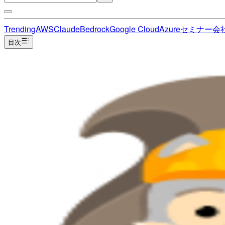
Trending
AWS
Claude
Bedrock
Google Cloud
Azure
セミナー
会
目次