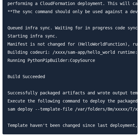
performing a CloudFormation deployment. This will cau
**The sync command should only be used against a deve
Queued infra sync. Waiting for in progress code syncs
Starting infra sync.

Manifest is not changed for (HelloWorldFunction), run
Building codeuri: /xxxx/sam-app/hello_world runtime: 
Running PythonPipBuilder:CopySource

Build Succeeded

Successfully packaged artifacts and wrote output temp
Execute the following command to deploy the packaged 
sam deploy --template-file /var/folders/8m/xxxxx/T/xx