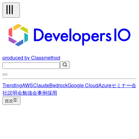
produced by Classmethod
Trending
AWS
Claude
Bedrock
Google Cloud
Azure
セミナー
会
社説明会
勉強会
事例
採用
目次