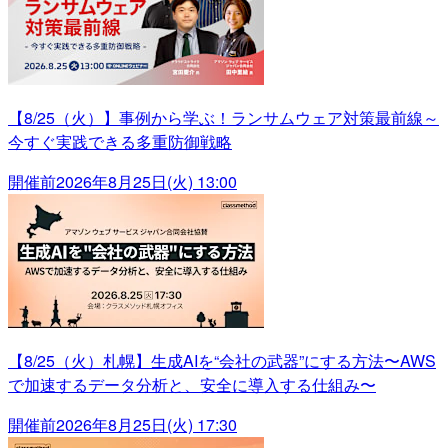
【8/25（火）】事例から学ぶ！ランサムウェア対策最前線～
今すぐ実践できる多重防御戦略
開催前
2026年8月25日(火) 13:00
【8/25（火）札幌】生成AIを“会社の武器”にする方法〜AWS
で加速するデータ分析と、安全に導入する仕組み〜
開催前
2026年8月25日(火) 17:30