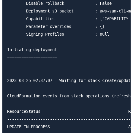
	Disable rollback             : False

	Deployment s3 bucket         : aws-sam-cli-managed-default-samclisourcebucket-xxxxxx

	Capabilities                 : ["CAPABILITY_NAMED_IAM", "CAPABILITY_AUTO_EXPAND"]

	Parameter overrides          : {}

	Signing Profiles             : null

Initiating deployment

=====================

2023-03-25 02:37:07 - Waiting for stack create/update
CloudFormation events from stack operations (refresh 
-----------------------------------------------------
ResourceStatus                                     Re
-----------------------------------------------------
UPDATE_IN_PROGRESS                                 AW