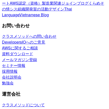
ート
AWS認定（資格）
製造業関連
ジョインブログ
くらめそ
の情シス
組織開発室の活動
デザイン
Thai
Language
Vietnamese Blog
お問い合わせ
クラスメソッドへの問い合わせ
DevelopersIOへのご意見
AWSに関するご相談
資料ダウンロード
メールマガジン登録
セミナー情報
採用情報
会社説明会
勉強会
運営会社
クラスメソッドについて