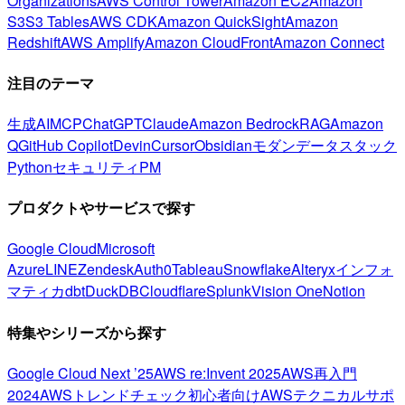
Organizations
AWS Control Tower
Amazon EC2
Amazon
S3
S3 Tables
AWS CDK
Amazon QuickSight
Amazon
Redshift
AWS Amplify
Amazon CloudFront
Amazon Connect
注目のテーマ
生成AI
MCP
ChatGPT
Claude
Amazon Bedrock
RAG
Amazon
Q
GitHub Copilot
Devin
Cursor
Obsidian
モダンデータスタック
Python
セキュリティ
PM
プロダクトやサービスで探す
Google Cloud
Microsoft
Azure
LINE
Zendesk
Auth0
Tableau
Snowflake
Alteryx
インフォ
マティカ
dbt
DuckDB
Cloudflare
Splunk
Vision One
Notion
特集やシリーズから探す
Google Cloud Next ’25
AWS re:Invent 2025
AWS再入門
2024
AWSトレンドチェック
初心者向け
AWSテクニカルサポ