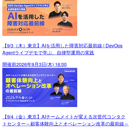
【9/3（木）東京】AIを活用した障害対応最前線 | DevOps
Agentライブデモで学ぶ、自律型運用の実践
開催前
2026年9月3日(木) 16:00
【9/4（金）東京】AIチームメイトが変える次世代コンタク
トセンター～顧客体験向上とオペレーション改革の最前線～