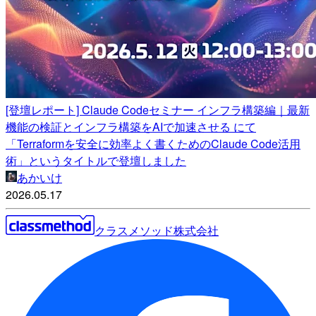
[登壇レポート] Claude Codeセミナー インフラ構築編｜最新
機能の検証とインフラ構築をAIで加速させる にて
「Terraformを安全に効率よく書くためのClaude Code活用
術」というタイトルで登壇しました
あかいけ
2026.05.17
クラスメソッド株式会社