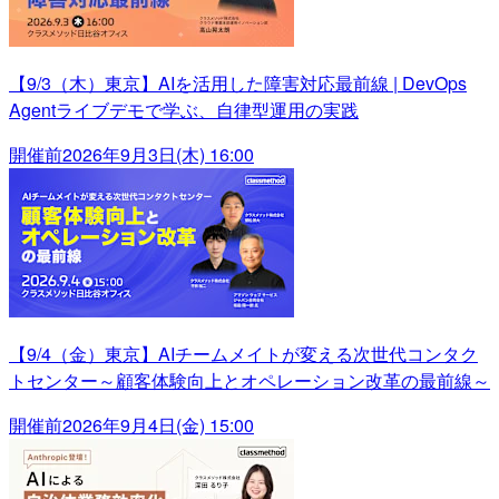
【9/3（木）東京】AIを活用した障害対応最前線 | DevOps
Agentライブデモで学ぶ、自律型運用の実践
開催前
2026年9月3日(木) 16:00
【9/4（金）東京】AIチームメイトが変える次世代コンタク
トセンター～顧客体験向上とオペレーション改革の最前線～
開催前
2026年9月4日(金) 15:00