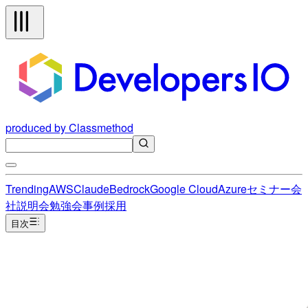
produced by Classmethod
Trending
AWS
Claude
Bedrock
Google Cloud
Azure
セミナー
会
社説明会
勉強会
事例
採用
目次