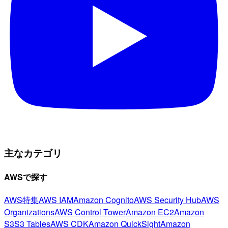
主なカテゴリ
AWSで探す
AWS特集
AWS IAM
Amazon Cognito
AWS Security Hub
AWS
Organizations
AWS Control Tower
Amazon EC2
Amazon
S3
S3 Tables
AWS CDK
Amazon QuickSight
Amazon