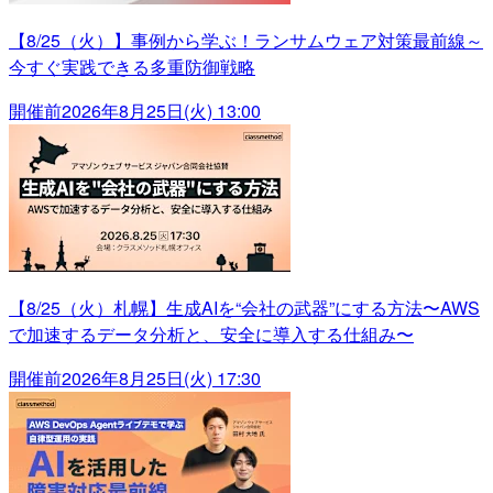
【8/25（火）】事例から学ぶ！ランサムウェア対策最前線～
今すぐ実践できる多重防御戦略
開催前
2026年8月25日(火) 13:00
【8/25（火）札幌】生成AIを“会社の武器”にする方法〜AWS
で加速するデータ分析と、安全に導入する仕組み〜
開催前
2026年8月25日(火) 17:30