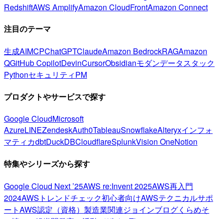
Redshift
AWS Amplify
Amazon CloudFront
Amazon Connect
注目のテーマ
生成AI
MCP
ChatGPT
Claude
Amazon Bedrock
RAG
Amazon
Q
GitHub Copilot
Devin
Cursor
Obsidian
モダンデータスタック
Python
セキュリティ
PM
プロダクトやサービスで探す
Google Cloud
Microsoft
Azure
LINE
Zendesk
Auth0
Tableau
Snowflake
Alteryx
インフォ
マティカ
dbt
DuckDB
Cloudflare
Splunk
Vision One
Notion
特集やシリーズから探す
Google Cloud Next ’25
AWS re:Invent 2025
AWS再入門
2024
AWSトレンドチェック
初心者向け
AWSテクニカルサポ
ート
AWS認定（資格）
製造業関連
ジョインブログ
くらめそ