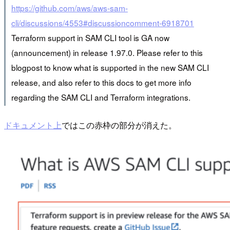
https://github.com/aws/aws-sam-
cli/discussions/4553#discussioncomment-6918701
Terraform support in SAM CLI tool is GA now
(announcement) in release 1.97.0. Please refer to this
blogpost to know what is supported in the new SAM CLI
release, and also refer to this docs to get more info
regarding the SAM CLI and Terraform integrations.
ドキュメント上
ではこの赤枠の部分が消えた。