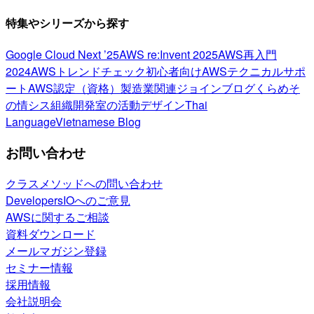
特集やシリーズから探す
Google Cloud Next ’25
AWS re:Invent 2025
AWS再入門
2024
AWSトレンドチェック
初心者向け
AWSテクニカルサポ
ート
AWS認定（資格）
製造業関連
ジョインブログ
くらめそ
の情シス
組織開発室の活動
デザイン
Thai
Language
Vietnamese Blog
お問い合わせ
クラスメソッドへの問い合わせ
DevelopersIOへのご意見
AWSに関するご相談
資料ダウンロード
メールマガジン登録
セミナー情報
採用情報
会社説明会