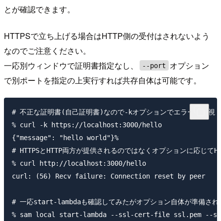
とが確認できます。
HTTPSで立ち上げる場合はHTTP側の受付はされないよう
なのでご注意ください。
一応別ウィンドウで証明書指定なし、
オプション
--port
で別ポートを指定の上実行すれば共存自体は可能です。
# 不正な証明書(自己証明書)なので-kオプションでエラーを無視

% curl -k https://localhost:3000/hello

{"message": "hello world"}%

# HTTPSとHTTP両方が提供されるのではなくオプションに応じてHT
% curl http://localhost:3000/hello

curl: (56) Recv failure: Connection reset by peer

# 一応start-lambdaも確認してみたがオプション自体が準備さ
% sam local start-lambda --ssl-cert-file ssl.pem --ss