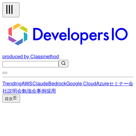
produced by Classmethod
Trending
AWS
Claude
Bedrock
Google Cloud
Azure
セミナー
会
社説明会
勉強会
事例
採用
目次