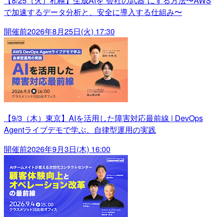
【8/25（火）札幌】生成AIを“会社の武器”にする方法〜AWS
で加速するデータ分析と、安全に導入する仕組み〜
開催前
2026年8月25日(火) 17:30
【9/3（木）東京】AIを活用した障害対応最前線 | DevOps
Agentライブデモで学ぶ、自律型運用の実践
開催前
2026年9月3日(木) 16:00