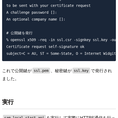
to be sent with your certificate request

A challenge password []:

An optional company name []:

# 公開鍵を発行

% openssl x509 -req -in ssl.csr -signkey ssl.key -out
Certificate request self-signature ok

これで公開鍵が
、秘密鍵が
で発行され
ssl.pem
ssl.key
ました。
実行
を実行して実際にHTTPS通信を行っ
sam local start-api