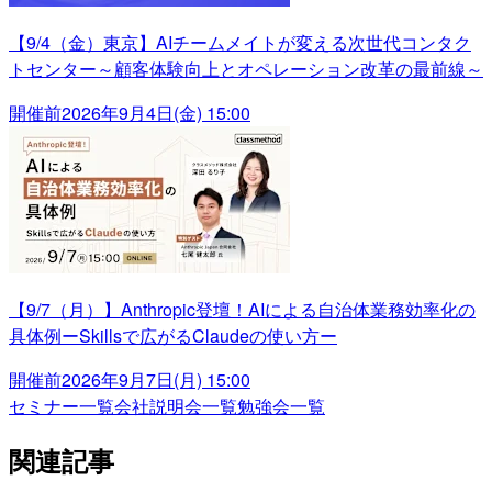
【9/4（金）東京】AIチームメイトが変える次世代コンタク
トセンター～顧客体験向上とオペレーション改革の最前線～
開催前
2026年9月4日(金) 15:00
【9/7（月）】Anthropic登壇！AIによる自治体業務効率化の
具体例ーSkillsで広がるClaudeの使い方ー
開催前
2026年9月7日(月) 15:00
セミナー一覧
会社説明会一覧
勉強会一覧
関連記事