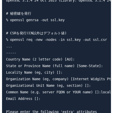
OpenSSL 3.1.4 24 Oct 2023 (Library: OpenSSL 3.1.4 24 
# 秘密鍵を発行

% openssl genrsa -out ssl.key

# CSRを発行(CN以外はデフォルト値)

% openssl req -new -nodes -in ssl.key -out ssl.csr

...

-----

Country Name (2 letter code) [AU]:

State or Province Name (full name) [Some-State]:

Locality Name (eg, city) []:

Organization Name (eg, company) [Internet Widgits Pty
Organizational Unit Name (eg, section) []:

Common Name (e.g. server FQDN or YOUR name) []:localh
Email Address []:

Please enter the following 'extra' attributes
