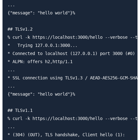
...

{"message": "hello world"}%

## TLSv1.2

% curl -k https://localhost:3000/hello --verbose --tl
*   Trying 127.0.0.1:3000...

* Connected to localhost (127.0.0.1) port 3000 (#0)

* ALPN: offers h2,http/1.1

...

* SSL connection using TLSv1.3 / AEAD-AES256-GCM-SHA3
...

{"message": "hello world"}%

## TLSv1.1

% curl -k https://localhost:3000/hello --verbose --tl
...

* (304) (OUT), TLS handshake, Client hello (1):
