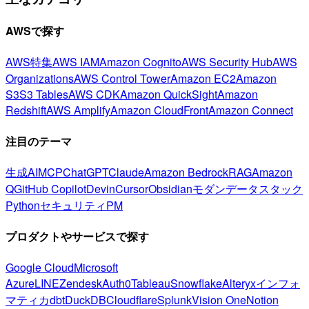
AWSで探す
AWS特集
AWS IAM
Amazon Cognito
AWS Security Hub
AWS
Organizations
AWS Control Tower
Amazon EC2
Amazon
S3
S3 Tables
AWS CDK
Amazon QuickSight
Amazon
Redshift
AWS Amplify
Amazon CloudFront
Amazon Connect
注目のテーマ
生成AI
MCP
ChatGPT
Claude
Amazon Bedrock
RAG
Amazon
Q
GitHub Copilot
Devin
Cursor
Obsidian
モダンデータスタック
Python
セキュリティ
PM
プロダクトやサービスで探す
Google Cloud
Microsoft
Azure
LINE
Zendesk
Auth0
Tableau
Snowflake
Alteryx
インフォ
マティカ
dbt
DuckDB
Cloudflare
Splunk
Vision One
Notion