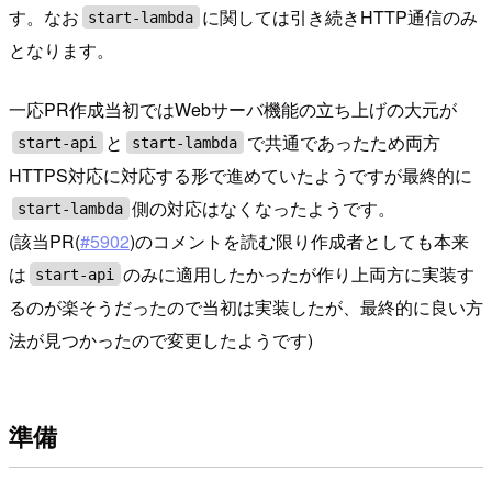
す。なお
に関しては引き続きHTTP通信のみ
start-lambda
となります。
一応PR作成当初ではWebサーバ機能の立ち上げの大元が
と
で共通であったため両方
start-api
start-lambda
HTTPS対応に対応する形で進めていたようですが最終的に
側の対応はなくなったようです。
start-lambda
(該当PR(
#5902
)のコメントを読む限り作成者としても本来
は
のみに適用したかったが作り上両方に実装す
start-api
るのが楽そうだったので当初は実装したが、最終的に良い方
法が見つかったので変更したようです)
準備