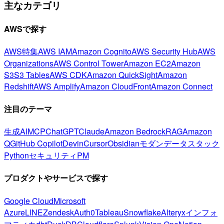
主なカテゴリ
AWSで探す
AWS特集
AWS IAM
Amazon Cognito
AWS Security Hub
AWS
Organizations
AWS Control Tower
Amazon EC2
Amazon
S3
S3 Tables
AWS CDK
Amazon QuickSight
Amazon
Redshift
AWS Amplify
Amazon CloudFront
Amazon Connect
注目のテーマ
生成AI
MCP
ChatGPT
Claude
Amazon Bedrock
RAG
Amazon
Q
GitHub Copilot
Devin
Cursor
Obsidian
モダンデータスタック
Python
セキュリティ
PM
プロダクトやサービスで探す
Google Cloud
Microsoft
Azure
LINE
Zendesk
Auth0
Tableau
Snowflake
Alteryx
インフォ