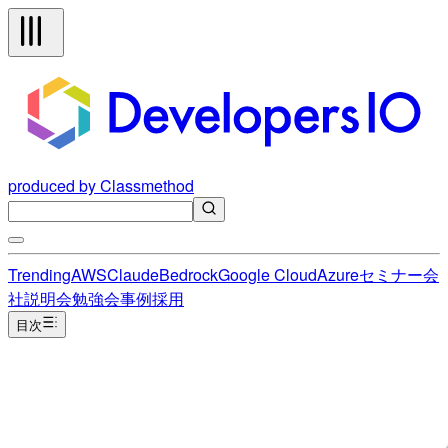
produced by Classmethod
Trending
AWS
Claude
Bedrock
Google Cloud
Azure
セミナー
会
社説明会
勉強会
事例
採用
目次