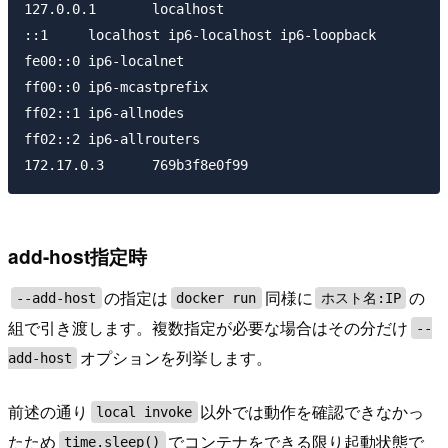
127.0.0.1	localhost

::1	localhost ip6-localhost ip6-loopback

fe00::0	ip6-localnet

ff00::0	ip6-mcastprefix

ff02::1	ip6-allnodes

ff02::2	ip6-allrouters

add-host指定時
の指定は
同様に
の
--add-host
docker run
ホスト名:IP
組で引き渡します。複数指定が必要な場合はその分だけ
--
オプションを列挙します。
add-host
前述の通り
以外では動作を確認できなかっ
local invoke
たため
でコンテナをできる限り起動状態で
time.sleep()