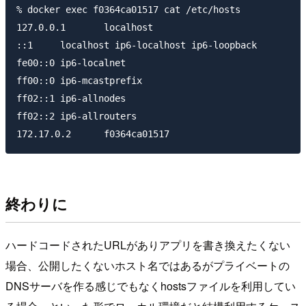
% docker exec f0364ca01517 cat /etc/hosts

127.0.0.1	localhost

::1	localhost ip6-localhost ip6-loopback

fe00::0	ip6-localnet

ff00::0	ip6-mcastprefix

ff02::1	ip6-allnodes

ff02::2	ip6-allrouters

終わりに
ハードコードされたURLがありアプリを書き換えたくない
場合、公開したくないホスト名ではあるがプライベートの
DNSサーバを作る感じでもなくhostsファイルを利用してい