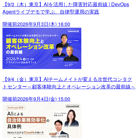
【9/3（木）東京】AIを活用した障害対応最前線 | DevOps
Agentライブデモで学ぶ、自律型運用の実践
開催前
2026年9月3日(木) 16:00
【9/4（金）東京】AIチームメイトが変える次世代コンタク
トセンター～顧客体験向上とオペレーション改革の最前線～
開催前
2026年9月4日(金) 15:00