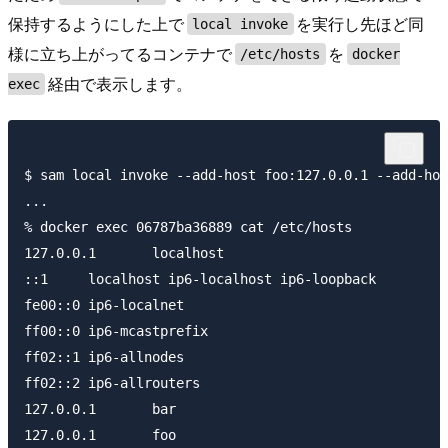
保持するようにした上で
を実行し先ほど同
local invoke
様に立ち上がってるコンテナで
を
/etc/hosts
docker
経由で表示します。
exec
$ sam local invoke --add-host foo:127.0.0.1 --add-hos
...

% docker exec 06787ba36889 cat /etc/hosts

127.0.0.1	localhost

::1	localhost ip6-localhost ip6-loopback

fe00::0	ip6-localnet

ff00::0	ip6-mcastprefix

ff02::1	ip6-allnodes

ff02::2	ip6-allrouters

127.0.0.1	bar

127.0.0.1	foo
